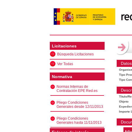
Licitaciones
Búsqueda Licitaciones
Datos
Ver Todas
Organis
Tipo Pro
Normativa
Tipo Con
Normas Internas de
Descr
Contratación EPE Red.es
Título/R
Objeto
Pliego Condiciones
Generales desde 12/11/2013
Expedien
Importe L
Pliego Condiciones
Docu
Generales hasta 11/11/2013
Adju