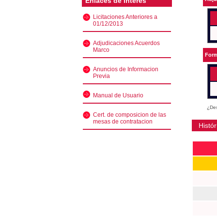
Enlaces de interés
Licitaciones Anteriores a
01/12/2013
Adjudicaciones Acuerdos
Marco
Form
Anuncios de Informacion
Previa
Manual de Usuario
¿Des
Cert. de composicion de las
mesas de contratacion
Histór