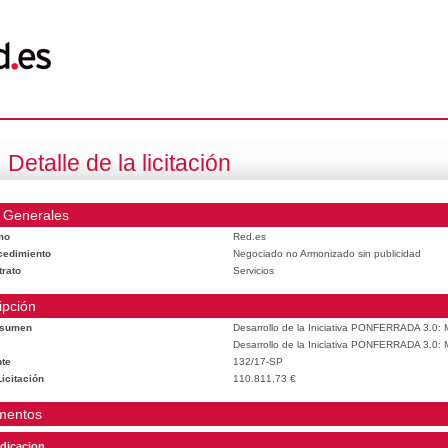
Detalle de la licitación
 Generales
mo
Red.es
cedimiento
Negociado no Armonizado sin publicidad
trato
Servicios
ipción
esumen
Desarrollo de la Iniciativa PONFERRADA 3.0: M
Desarrollo de la Iniciativa PONFERRADA 3.0: M
te
132/17-SP
icitación
110.811,73 €
mentos
dicacion