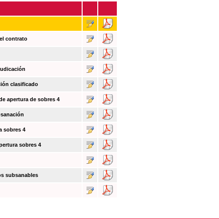
el contrato
judicación
ión clasificado
 de apertura de sobres 4
bsanación
a sobres 4
pertura sobres 4
tos subsanables