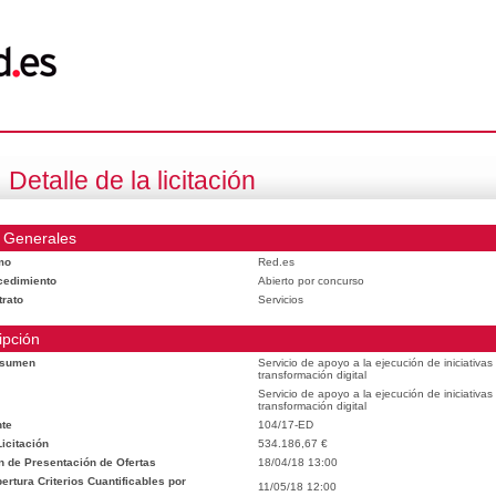
Detalle de la licitación
 Generales
mo
Red.es
cedimiento
Abierto por concurso
trato
Servicios
ipción
esumen
Servicio de apoyo a la ejecución de iniciativa
transformación digital
Servicio de apoyo a la ejecución de iniciativa
transformación digital
te
104/17-ED
icitación
534.186,67 €
n de Presentación de Ofertas
18/04/18 13:00
rtura Criterios Cuantificables por
11/05/18 12:00