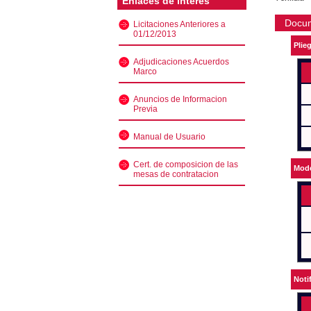
Enlaces de interés
Docu
Licitaciones Anteriores a
01/12/2013
Plie
Adjudicaciones Acuerdos
Marco
Anuncios de Informacion
Previa
Manual de Usuario
Cert. de composicion de las
Mode
mesas de contratacion
Noti