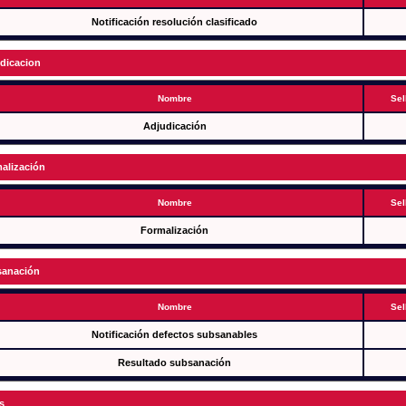
Notificación resolución clasificado
dicacion
Nombre
Sel
Adjudicación
alización
Nombre
Sel
Formalización
anación
Nombre
Sel
Notificación defectos subsanables
Resultado subsanación
s