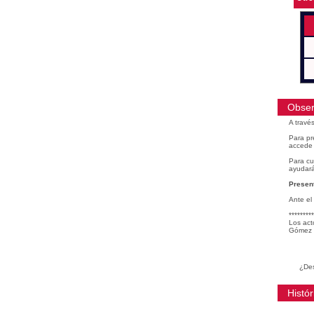
Obser
A travé
Para pr
accede 
Para cu
ayudará
Present
Ante el
*********
Los act
Gómez 
¿Des
Histór