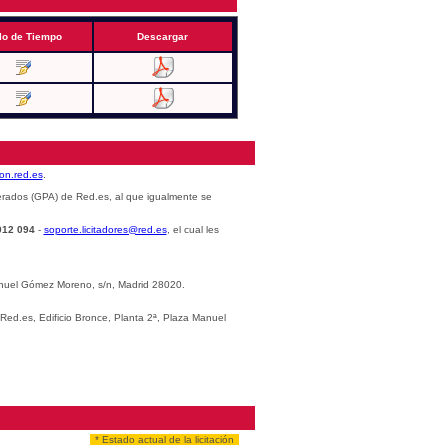
lo de Tiempo
Descargar
cion.red.es
.
erados (GPA) de Red.es, al que igualmente se
012 094
-
soporte.licitadores@red.es
, el cual les
Manuel Gómez Moreno, s/n, Madrid 28020.
 Red.es, Edificio Bronce, Planta 2ª, Plaza Manuel
* Estado actual de la licitación