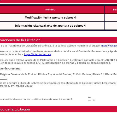
Nombre
Sel
Modificación fecha apertura sobres 4
Información relativa al acto de apertura de sobres 4
vaciones de la Licitacion
s de la Plataforma de Licitación Electrónica, a la cual se accede mediante el enlace:
https://licita
esentar su oferta deberán previamente estar dados de alta en el Gestor de Proveedores y Apod
mediante el enlace
https://licitacion.red.es
alquier duda relativa al uso de la Plataforma de Licitación Electrónica contacte con el CAU:
902 
 en todo lo relativo al acceso a GPA, presentación de ofertas y gestión de comunicaciones.
ación Ordinaria:
 Registro General de la Entidad Pública Empresarial Red.es, Edificio Bronce, Planta 2ª, Plaza 
*******
os de apertura pública de sobres se celebrarán en las oficinas de la Entidad Pública Empresarial
Moreno, s/n, Madrid 28020
ea recibir alertas con las modificaciones de esta Licitación?
Si
ico de la Licitación