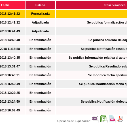
Fecha
Estado
Observaciones
2018 12:41:22
Formalizada
2018 12:41:12
Adjudicada
Se publica formalización d
2018 16:44:49
Adjudicada
2018 14:46:48
En tramitación
Se publica acuerdo de ad
2018 11:15:58
En tramitación
Se publica Notificación resoluc
2018 13:40:35
En tramitación
Se publica Información relativa al acto
2018 13:31:47
En tramitación
Se publica Resultado su
2018 16:43:21
En tramitación
Se modifica fecha apertur
2018 16:42:49
En tramitación
Se publica Modificación fecha a
2018 13:29:25
En tramitación
2018 13:24:59
En tramitación
Se publica Notificación defec
2018 16:09:49
En tramitación
Opciones de Exportación:
|
|
|