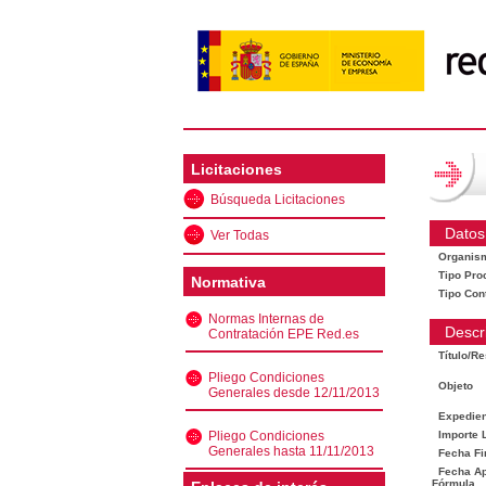
Licitaciones
Búsqueda Licitaciones
Datos
Ver Todas
Organis
Tipo Pro
Normativa
Tipo Con
Normas Internas de
Descr
Contratación EPE Red.es
Título/R
Pliego Condiciones
Objeto
Generales desde 12/11/2013
Expedien
Pliego Condiciones
Importe L
Generales hasta 11/11/2013
Fecha Fi
Fecha Ape
Fórmula