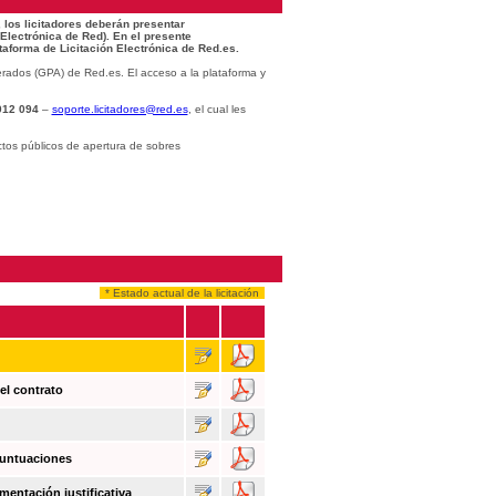
 los licitadores deberán presentar
 Electrónica de Red). En el presente
taforma de Licitación Electrónica de Red.es.
rados (GPA) de Red.es. El acceso a la plataforma y
012 094
–
soporte.licitadores@red.es
, el cual les
ctos públicos de apertura de sobres
* Estado actual de la licitación
el contrato
puntuaciones
mentación justificativa