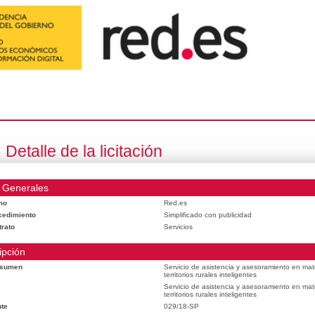
Detalle de la licitación
 Generales
mo
Red.es
cedimiento
Simplificado con publicidad
trato
Servicios
ipción
esumen
Servicio de asistencia y asesoramiento en mat
territorios rurales inteligentes
Servicio de asistencia y asesoramiento en mat
territorios rurales inteligentes
te
029/18-SP