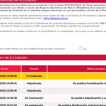
vaciones de la Licitacion
ormidad con lo establecido en el artículo 1 de la Orden IET/2531/2013, de 23 de noviembre,
oriamente sus ofertas a través del Registro Electrónico de Red.es (Plataforma de Licitación
miento de licitación no se admitirá ninguna oferta que no sea presentada a través de la Pla
esentar su oferta deberán previamente estar dados de alta en el Gestor de Proveedores y Apode
se realiza a través del siguiente enlace:
https://licitacion.red.es
.
alquier duda relativa al uso de la Plataforma de Licitación Electrónica contacte con el CAU:
902 
 en todo lo relativo al acceso a GPA, presentación de ofertas y gestión de comunicaciones.
ocedimiento se tramita a través de un procedimiento no armonizado, por lo que no se celebran a
ea recibir alertas con las modificaciones de esta Licitación?
Si
ico de la Licitación
Fecha
Estado
Observaciones
-2018 14:09:50
Formalizada
-2018 14:09:41
Adjudicada
Se publica formalización d
-2018 12:50:45
Adjudicada
-2018 12:50:38
En tramitación
Se publica Adjudicación y 
-2018 10:01:54
En tramitación
Se publica Notificación solicitud docu