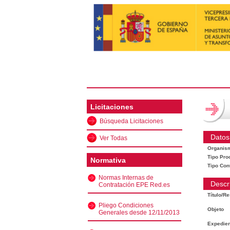
Licitaciones
Búsqueda Licitaciones
Datos
Ver Todas
Organis
Tipo Pro
Normativa
Tipo Con
Normas Internas de
Descr
Contratación EPE Red.es
Título/R
Pliego Condiciones
Objeto
Generales desde 12/11/2013
Expedien