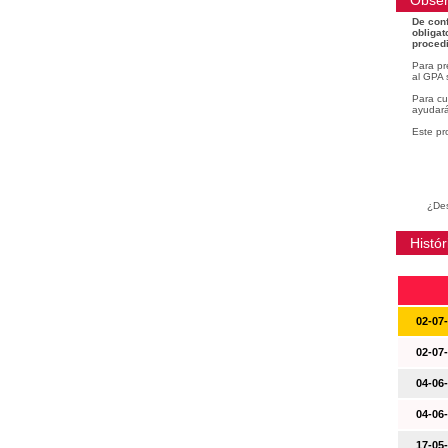
Obser
De conf
obligat
procedi
Para pr
al GPA 
Para cu
ayudará
Este pr
¿Des
Histór
02-07
02-07
04-06
04-06
17-05