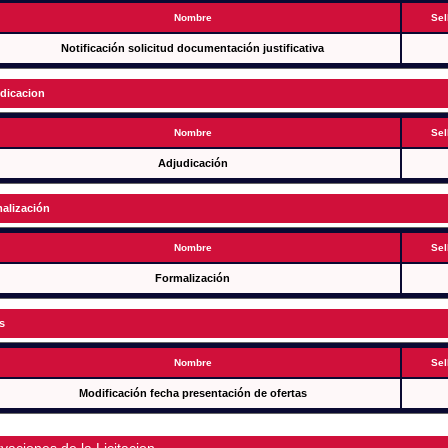
Nombre
Sel
Notificación solicitud documentación justificativa
dicacion
Nombre
Sel
Adjudicación
alización
Nombre
Sel
Formalización
s
Nombre
Sel
Modificación fecha presentación de ofertas