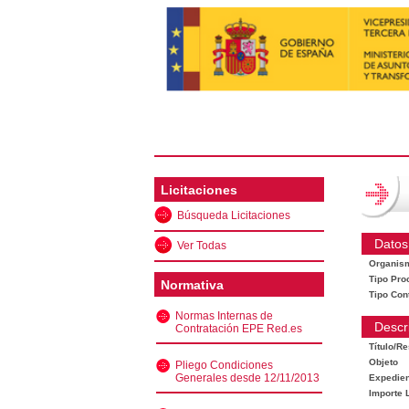
Licitaciones
Búsqueda Licitaciones
Datos
Ver Todas
Organis
Tipo Pro
Normativa
Tipo Con
Normas Internas de
Descr
Contratación EPE Red.es
Título/R
Objeto
Pliego Condiciones
Generales desde 12/11/2013
Expedien
Importe L