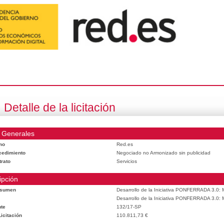
Detalle de la licitación
 Generales
mo
Red.es
cedimiento
Negociado no Armonizado sin publicidad
trato
Servicios
ipción
esumen
Desarrollo de la Iniciativa PONFERRADA 3.0: M
Desarrollo de la Iniciativa PONFERRADA 3.0: M
te
132/17-SP
icitación
110.811,73 €