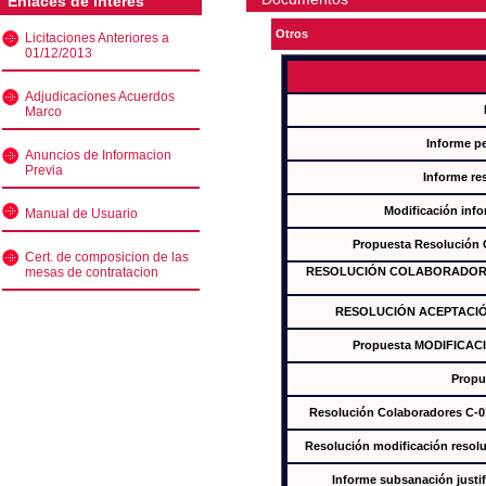
Enlaces de interés
Otros
Licitaciones Anteriores a
01/12/2013
Adjudicaciones Acuerdos
Marco
Informe p
Anuncios de Informacion
Previa
Informe re
Modificación inf
Manual de Usuario
Propuesta Resolución
Cert. de composicion de las
mesas de contratacion
RESOLUCIÓN COLABORADORES
RESOLUCIÓN ACEPTACIÓ
Propuesta MODIFICAC
Propu
Resolución Colaboradores C-
Resolución modificación res
Informe subsanación just