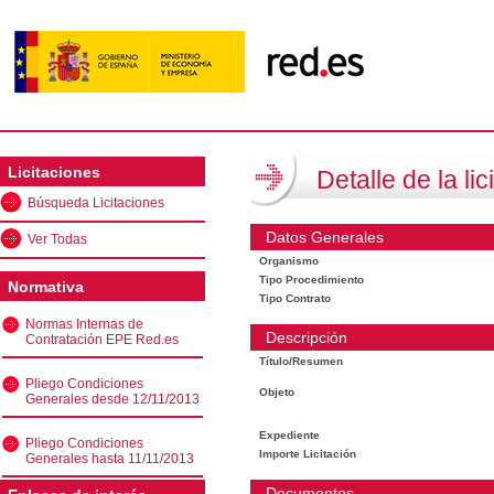
Licitaciones
Detalle de la lic
Búsqueda Licitaciones
Datos Generales
Ver Todas
Organismo
Tipo Procedimiento
Normativa
Tipo Contrato
Normas Internas de
Descripción
Contratación EPE Red.es
Título/Resumen
Pliego Condiciones
Objeto
Generales desde 12/11/2013
Expediente
Pliego Condiciones
Importe Licitación
Generales hasta 11/11/2013
Documentos