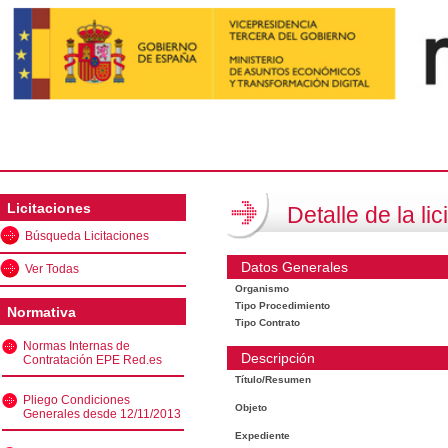
Licitaciones
Detalle de la lic
Búsqueda Licitaciones
Datos Generales
Ver Todas
Organismo
Tipo Procedimiento
Normativa
Tipo Contrato
Normas Internas de
Descripción
Contratación EPE Red.es
Título/Resumen
Pliego Condiciones
Objeto
Generales desde 12/11/2013
Expediente