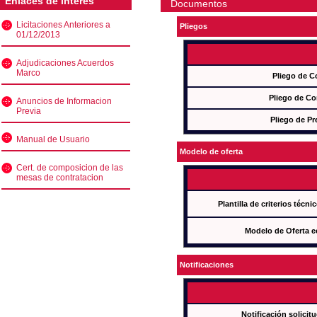
Enlaces de interés
Documentos
Licitaciones Anteriores a
Pliegos
01/12/2013
Adjudicaciones Acuerdos
Marco
Pliego de C
Pliego de Co
Anuncios de Informacion
Previa
Pliego de Pr
Manual de Usuario
Modelo de oferta
Cert. de composicion de las
mesas de contratacion
Plantilla de criterios técn
Modelo de Oferta e
Notificaciones
Notificación solicit