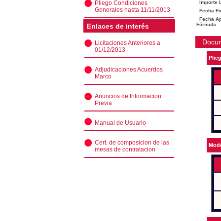
Pliego Condiciones
Importe L
Generales hasta 11/11/2013
Fecha Fi
Fecha Ape
Fórmula
Enlaces de interés
Docu
Licitaciones Anteriores a
01/12/2013
Plie
Adjudicaciones Acuerdos
Marco
Anuncios de Informacion
Previa
Manual de Usuario
Cert. de composicion de las
Mode
mesas de contratacion