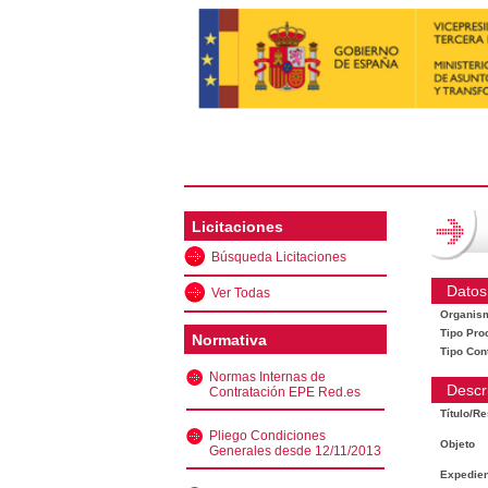
Licitaciones
Búsqueda Licitaciones
Datos
Ver Todas
Organis
Tipo Pro
Normativa
Tipo Con
Normas Internas de
Descr
Contratación EPE Red.es
Título/R
Pliego Condiciones
Objeto
Generales desde 12/11/2013
Expedien