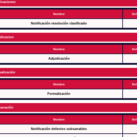
ficaciones
Nombre
Sel
Notificación resolución clasificado
dicacion
Nombre
Sel
Adjudicación
alización
Nombre
Sel
Formalización
anación
Nombre
Sel
Notificación defectos subsanables