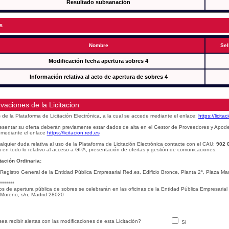
Resultado subsanación
s
Nombre
Sel
Modificación fecha apertura sobres 4
Información relativa al acto de apertura de sobres 4
vaciones de la Licitacion
s de la Plataforma de Licitación Electrónica, a la cual se accede mediante el enlace:
https://licita
esentar su oferta deberán previamente estar dados de alta en el Gestor de Proveedores y Apod
mediante el enlace
https://licitacion.red.es
alquier duda relativa al uso de la Plataforma de Licitación Electrónica contacte con el CAU:
902 
 en todo lo relativo al acceso a GPA, presentación de ofertas y gestión de comunicaciones.
ación Ordinaria:
 Registro General de la Entidad Pública Empresarial Red.es, Edificio Bronce, Planta 2ª, Plaza 
*******
os de apertura pública de sobres se celebrarán en las oficinas de la Entidad Pública Empresarial
Moreno, s/n, Madrid 28020
ea recibir alertas con las modificaciones de esta Licitación?
Si