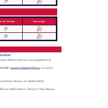
lo de Tiempo
Descargar
cion.red.es
.
erados (GPA) de Red.es, al que igualmente se
012 094
-
soporte.licitadores@red.es
, el cual les
Manuel Gómez Moreno, s/n, Madrid 28020.
 Red.es, Edificio Bronce, Planta 2ª, Plaza Manuel