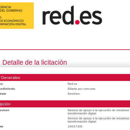
Detalle de la licitación
 Generales
mo
Red.es
cedimiento
Abierto por concurso
trato
Servicios
ipción
esumen
Servicio de apoyo a la ejecución de iniciativa
transformación digital
Servicio de apoyo a la ejecución de iniciativa
transformación digital
te
104/17-ED