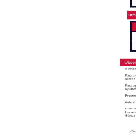
Otro
Obser
A travé
Para pr
accede 
Para cu
ayudará
Present
Ante el
*********
Los act
Gómez 
¿Des