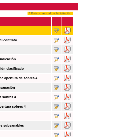
* Estado actual de la licitación
el contrato
judicación
ión clasificado
 de apertura de sobres 4
bsanación
a sobres 4
pertura sobres 4
tos subsanables