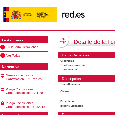
Licitaciones
Detalle de la lic
Búsqueda Licitaciones
Datos Generales
Ver Todas
Organismo
Tipo Procedimiento
Normativa
Tipo Contrato
Normas Internas de
Descripción
Contratación EPE Red.es
Título/Resumen
Pliego Condiciones
Objeto
Generales desde 12/11/2013
Expediente
Pliego Condiciones
Importe Licitación
Generales hasta 11/11/2013
Documentos