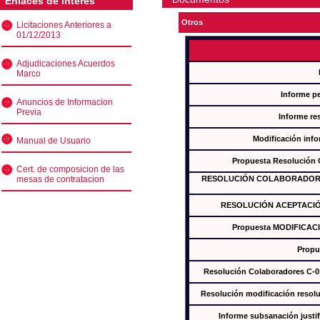
Enlaces de interés
Otros
Licitaciones Anteriores a
01/12/2013
Adjudicaciones Acuerdos
Marco
Informe p
Anuncios de Informacion
Previa
Informe re
Modificación inf
Manual de Usuario
Propuesta Resolución
Cert. de composicion de las
mesas de contratacion
RESOLUCIÓN COLABORADORES
RESOLUCIÓN ACEPTACIÓ
Propuesta MODIFICAC
Propu
Resolución Colaboradores C-
Resolución modificación res
Informe subsanación just