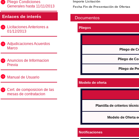
Pliego Condiciones
Importe Licitación
Generales hasta 11/11/2013
Fecha Fin de Presentación de Ofertas
Enlaces de interés
Documentos
Licitaciones Anteriores a
Pliegos
01/12/2013
Adjudicaciones Acuerdos
Marco
Pliego de C
Pliego de Co
Anuncios de Informacion
Previa
Pliego de Pr
Manual de Usuario
Modelo de oferta
Cert. de composicion de las
mesas de contratacion
Plantilla de criterios técn
Modelo de Oferta e
Notificaciones