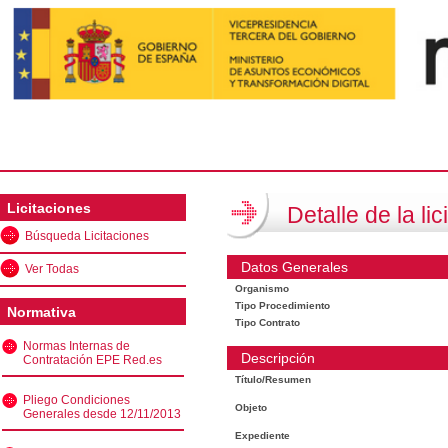
Licitaciones
Detalle de la lic
Búsqueda Licitaciones
Datos Generales
Ver Todas
Organismo
Tipo Procedimiento
Normativa
Tipo Contrato
Normas Internas de
Descripción
Contratación EPE Red.es
Título/Resumen
Pliego Condiciones
Objeto
Generales desde 12/11/2013
Expediente