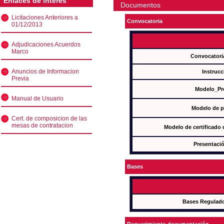
Enlaces de interés
Documentos
Licitaciones Anteriores a
Convocatoria
01/12/2013
Adjudicaciones Acuerdos
Marco
Convocatori
Anuncios de Informacion
Instrucc
Previa
Modelo_Pr
Manual de Usuario
Modelo de p
Cert. de composicion de las
mesas de contratacion
Modelo de certificado
Presentació
Bases
Bases Regulad