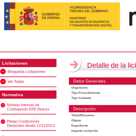
Licitaciones
Detalle de la lic
Búsqueda Licitaciones
Datos Generales
Ver Todas
Organismo
Tipo Procedimiento
Normativa
Tipo Contrato
Normas Internas de
Descripción
Contratación EPE Red.es
Título/Resumen
Objeto
Pliego Condiciones
Generales desde 12/11/2013
Expediente
Importe Licitación