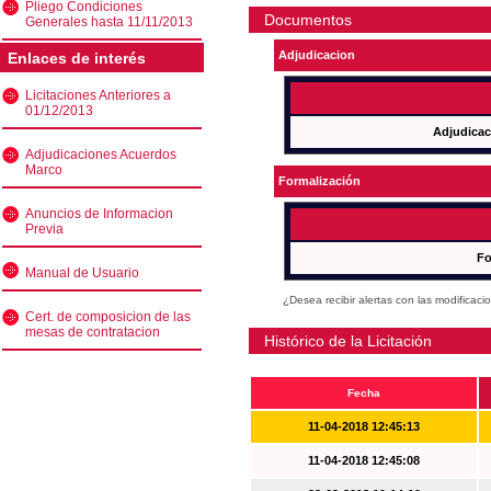
Pliego Condiciones
Documentos
Generales hasta 11/11/2013
Adjudicacion
Enlaces de interés
Licitaciones Anteriores a
01/12/2013
Adjudicac
Adjudicaciones Acuerdos
Marco
Formalización
Anuncios de Informacion
Previa
Fo
Manual de Usuario
¿Desea recibir alertas con las modificaci
Cert. de composicion de las
mesas de contratacion
Histórico de la Licitación
Fecha
11-04-2018 12:45:13
11-04-2018 12:45:08