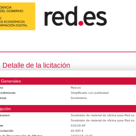
Detalle de la licitación
 Generales
mo
Red.es
cedimiento
Simplificado con publicidad
trato
Suministros
ipción
esumen
Suministro de material de oficina para Red.es
Suministro de material de oficina para Red.es
te
010/18-AF
icitación
40.000 €
n de Presentación de Ofertas
19/03/18 13:00