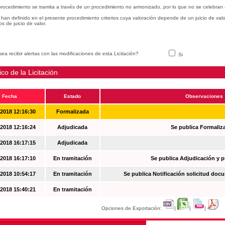
procedimiento se tramita a través de un procedimiento no armonizado, por lo que no se celebran 
han definido en el presente procedimiento criterios cuya valoración depende de un juicio de val
ios de juicio de valor.
ea recibir alertas con las modificaciones de esta Licitación?
Si
ico de la Licitación
Fecha
Estado
Observaciones
-2018 12:16:30
Formalizada
-2018 12:16:24
Adjudicada
Se publica Formaliz
-2018 16:17:15
Adjudicada
-2018 16:17:10
En tramitación
Se publica Adjudicación y 
-2018 10:54:17
En tramitación
Se publica Notificación solicitud docu
-2018 15:40:21
En tramitación
Opciones de Exportación:
|
|
|