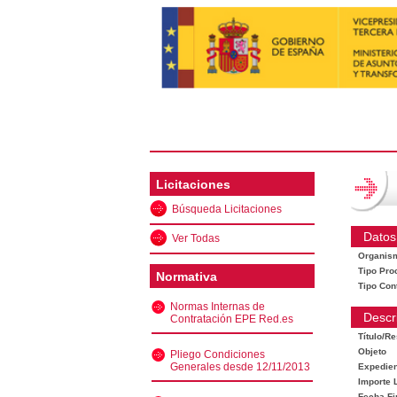
Licitaciones
Búsqueda Licitaciones
Datos
Ver Todas
Organis
Tipo Pro
Normativa
Tipo Con
Normas Internas de
Descr
Contratación EPE Red.es
Título/R
Objeto
Pliego Condiciones
Generales desde 12/11/2013
Expedien
Importe L
Fecha Fi