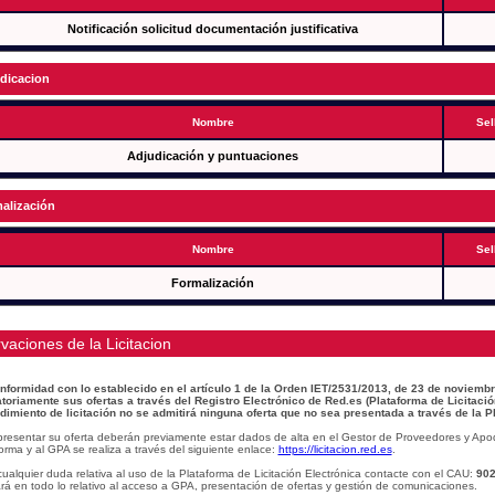
Notificación solicitud documentación justificativa
dicacion
Nombre
Sel
Adjudicación y puntuaciones
alización
Nombre
Sel
Formalización
vaciones de la Licitacion
nformidad con lo establecido en el artículo 1 de la Orden IET/2531/2013, de 23 de noviembr
atoriamente sus ofertas a través del Registro Electrónico de Red.es (Plataforma de Licitació
dimiento de licitación no se admitirá ninguna oferta que no sea presentada a través de la P
presentar su oferta deberán previamente estar dados de alta en el Gestor de Proveedores y Apo
orma y al GPA se realiza a través del siguiente enlace:
https://licitacion.red.es
.
ualquier duda relativa al uso de la Plataforma de Licitación Electrónica contacte con el CAU:
902
á en todo lo relativo al acceso a GPA, presentación de ofertas y gestión de comunicaciones.