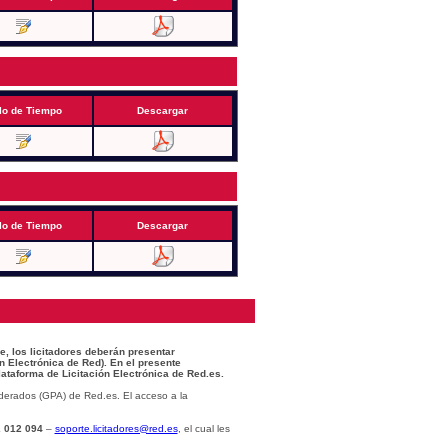
lo de Tiempo
Descargar
lo de Tiempo
Descargar
e, los licitadores deberán presentar
n Electrónica de Red). En el presente
lataforma de Licitación Electrónica de Red.es.
derados (GPA) de Red.es. El acceso a la
 012 094
–
soporte.licitadores@red.es
, el cual les