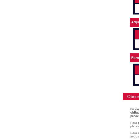
Adju
Form
Obser
De co
oblig
proce
Para 
plataf
Para c
ayudar