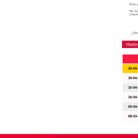
Este 
No se 
Criter
¿Des
Histór
30-04
30-04
16-04
16-04
05-04
08-03