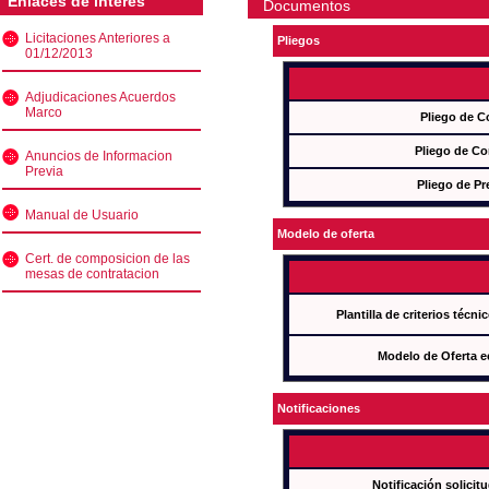
Enlaces de interés
Documentos
Licitaciones Anteriores a
Pliegos
01/12/2013
Adjudicaciones Acuerdos
Marco
Pliego de C
Pliego de Co
Anuncios de Informacion
Previa
Pliego de Pr
Manual de Usuario
Modelo de oferta
Cert. de composicion de las
mesas de contratacion
Plantilla de criterios técn
Modelo de Oferta e
Notificaciones
Notificación solicit