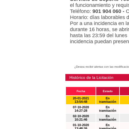
el funcionamiento y requi
Teléfono:
901 904 060 -
C
Horario: días laborables 
Por a una incidencia en l
durante 16 horas, se abri
hasta las 23:59 del lunes
incidencia puedan present
¿Desea recibir alertas con las modificaci
Histórico de la Licitación
Fecha
Estado
20-01-2021
En
13:54:48
tramitación
07-10-2020
En
14:27:28
tramitación
02-10-2020
En
10:21:46
tramitación
01-10-2020
En
13:48:26
tramitación