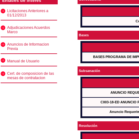
Enlaces de interés
Licitaciones Anteriores a
01/12/2013
C
Adjudicaciones Acuerdos
Marco
Bases
Anuncios de Informacion
Previa
BASES PROGRAMA DE IMP
Manual de Usuario
Subsanación
Cert. de composicion de las
mesas de contratacion
ANUNCIO REQUE
C003-18-ED ANUNCIO
Anuncio Requeri
Resolución