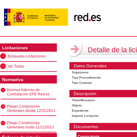
Licitaciones
Detalle de la lic
Búsqueda Licitaciones
Datos Generales
Ver Todas
Organismo
Tipo Procedimiento
Normativa
Tipo Contrato
Normas Internas de
Descripción
Contratación EPE Red.es
Título/Resumen
Objeto
Pliego Condiciones
Generales desde 12/11/2013
Expediente
Importe Licitación
Pliego Condiciones
Documentos
Generales hasta 11/11/2013
Convocatoria