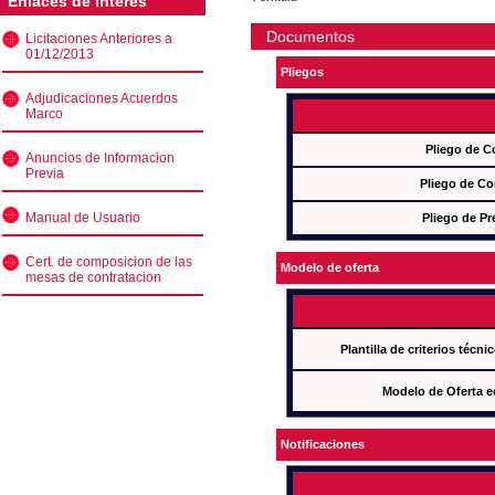
Enlaces de interés
Documentos
Licitaciones Anteriores a
01/12/2013
Pliegos
Adjudicaciones Acuerdos
Marco
Pliego de C
Anuncios de Informacion
Previa
Pliego de Co
Manual de Usuario
Pliego de Pr
Cert. de composicion de las
Modelo de oferta
mesas de contratacion
Plantilla de criterios técn
Modelo de Oferta e
Notificaciones