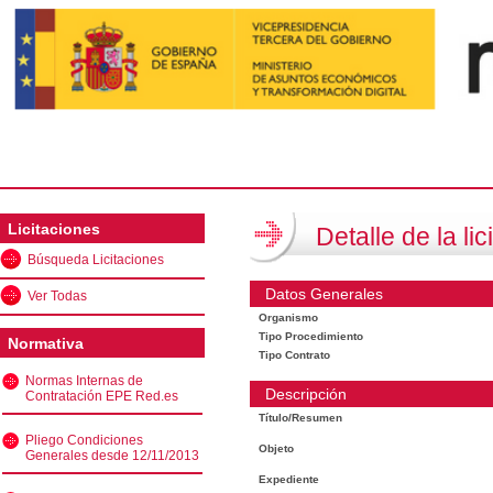
Licitaciones
Detalle de la lic
Búsqueda Licitaciones
Datos Generales
Ver Todas
Organismo
Tipo Procedimiento
Normativa
Tipo Contrato
Normas Internas de
Descripción
Contratación EPE Red.es
Título/Resumen
Pliego Condiciones
Objeto
Generales desde 12/11/2013
Expediente