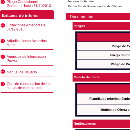
Pliego Condiciones
Importe Licitación
Generales hasta 11/11/2013
Fecha Fin de Presentación de Ofertas
Enlaces de interés
Documentos
Licitaciones Anteriores a
Pliegos
01/12/2013
Adjudicaciones Acuerdos
Marco
Pliego de C
Pliego de Co
Anuncios de Informacion
Previa
Pliego de Pr
Manual de Usuario
Modelo de oferta
Cert. de composicion de las
mesas de contratacion
Plantilla de criterios técn
Modelo de Oferta e
Notificaciones