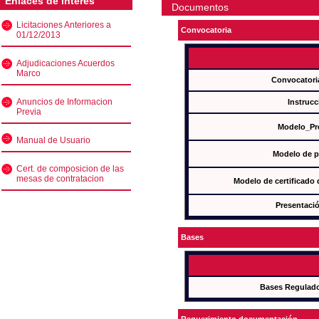
Enlaces de interés
Documentos
Licitaciones Anteriores a
Convocatoria
01/12/2013
Adjudicaciones Acuerdos
Marco
Convocatori
Anuncios de Informacion
Instrucc
Previa
Modelo_Pr
Manual de Usuario
Modelo de p
Cert. de composicion de las
mesas de contratacion
Modelo de certificado
Presentació
Bases
Bases Regulad