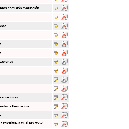
bros comisión evaluación
ones
8
8
vaciones
bservaciones
mité de Evaluación
s
y experiencia en el proyecto