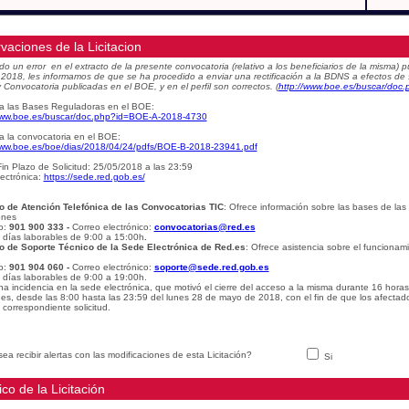
vaciones de la Licitacion
do un error en el extracto de la presente convocatoria (relativo a los beneficiarios de la misma
e 2018, les informamos de que se ha procedido a enviar una rectificación a la BDNS a efectos de
 Convocatoria publicadas en el BOE, y en el perfil son correctos.
(
http://www.boe.es/buscar/do
a las Bases Reguladoras en el BOE:
www.boe.es/buscar/doc.php?id=BOE-A-2018-4730
a la convocatoria en el BOE:
www.boe.es/boe/dias/2018/04/24/pdfs/BOE-B-2018-23941.pdf
in Plazo de Solicitud: 25/05/2018 a las 23:59
ectrónica:
https://sede.red.gob.es/
o de Atención Telefónica de las Convocatorias TIC
: Ofrece información sobre las bases de las
ones
o:
901 900 333 -
Correo electrónico:
convocatorias@red.es
: días laborables de 9:00 a 15:00h
.
o de Soporte Técnico de la Sede Electrónica de Red.es
: Ofrece asistencia sobre el funcionam
o:
901 904 060 -
Correo electrónico:
soporte@sede.red.gob.es
: días laborables de 9:00 a 19:00h.
na incidencia en la sede electrónica, que motivó el cierre del acceso a la misma durante 16 hora
udes, desde las 8:00 hasta las 23:59 del lunes 28 de mayo de 2018, con el fin de que los afectad
 correspondiente solicitud.
ea recibir alertas con las modificaciones de esta Licitación?
Si
ico de la Licitación