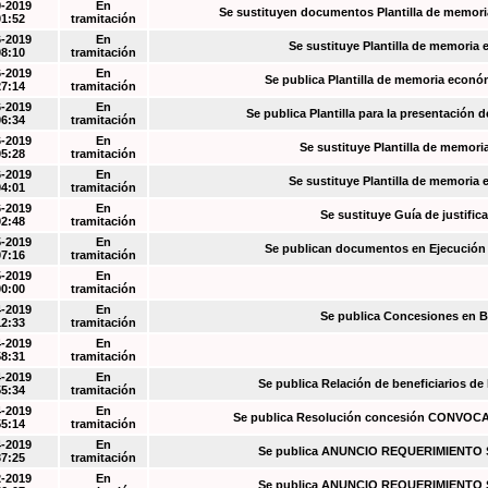
9-2019
En
Se sustituyen documentos Plantilla de memori
01:52
tramitación
6-2019
En
Se sustituye Plantilla de memoria
08:10
tramitación
6-2019
En
Se publica Plantilla de memoria econó
27:14
tramitación
6-2019
En
Se publica Plantilla para la presentación d
06:34
tramitación
6-2019
En
Se sustituye Plantilla de memori
05:28
tramitación
6-2019
En
Se sustituye Plantilla de memoria
04:01
tramitación
6-2019
En
Se sustituye Guía de justific
02:48
tramitación
5-2019
En
Se publican documentos en Ejecución y
07:16
tramitación
5-2019
En
00:00
tramitación
4-2019
En
Se publica Concesiones en 
12:33
tramitación
4-2019
En
58:31
tramitación
4-2019
En
Se publica Relación de beneficiarios de
55:34
tramitación
4-2019
En
Se publica Resolución concesión CONVOC
55:14
tramitación
4-2019
En
Se publica ANUNCIO REQUERIMIENT
37:25
tramitación
2-2019
En
Se publica ANUNCIO REQUERIMIENT