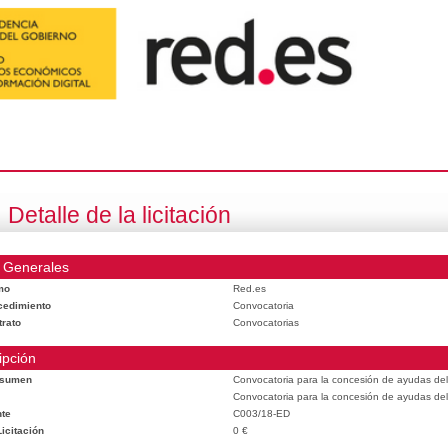
Detalle de la licitación
 Generales
mo
Red.es
cedimiento
Convocatoria
trato
Convocatorias
ipción
esumen
Convocatoria para la concesión de ayudas del
Convocatoria para la concesión de ayudas del
te
C003/18-ED
icitación
0 €