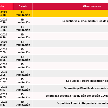
cha
Estado
Observaciones
1-2021
En
54:48
tramitación
0-2020
En
Se sustituye el documento Guía de j
27:28
tramitación
0-2020
En
21:46
tramitación
0-2020
En
48:26
tramitación
3-2020
En
29:39
tramitación
3-2020
En
17:09
tramitación
3-2020
En
48:55
tramitación
3-2020
En
46:58
tramitación
2-2019
En
02:05
tramitación
1-2019
En
Se publica Tercera Resolucion c
41:07
tramitación
1-2019
En
Se sustituye Plantilla de memoria
45:43
tramitación
0-2019
En
Se publica Segunda Resolución concesión CO
08:33
tramitación
0-2019
En
Se publica Anuncio Requerimiento sub
48:13
tramitación