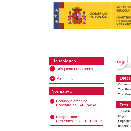
Licitaciones
Búsqueda Licitaciones
Datos
Ver Todas
Organis
Tipo Pro
Normativa
Tipo Con
Normas Internas de
Descr
Contratación EPE Red.es
Título/R
Objeto
Pliego Condiciones
Generales desde 12/11/2013
Expedien
Importe L