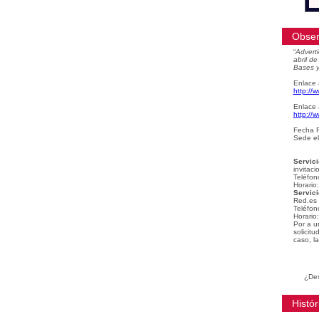
Obser
“
Adverti
abril d
Bases y
Enlace 
http://
Enlace 
http://
Fecha F
Sede el
Servici
invitaci
Teléfon
Horario
Servici
Red.es
Teléfon
Horario
Por a u
solicit
caso, la
¿Des
Histór