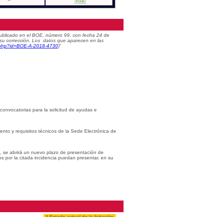
) publicado en el BOE, número 99, con fecha 24 de
 su corrección. Los datos que aparecen en las
c.php?id=BOE-A-2018-4730
)
”
 convocatorias para la solicitud de ayudas e
iento y requisitos técnicos de la Sede Electrónica de
s, se abrirá un nuevo plazo de presentación de
os por la citada incidencia puedan presentar, en su
* Estado actual de la licitación