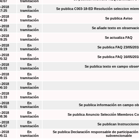
56:07
tramitación
6-2018
En
Se publica C003-18-ED Resolución seleccion miem
57:25
tramitación
5-2018
En
Se publica Aviso
04:16
tramitación
5-2018
En
Se añade texto en observaci
56:15
tramitación
5-2018
En
Se actualiza FAQ
49:25
tramitación
5-2018
En
Se publica FAQ 23/05/201
16:19
tramitación
5-2018
En
Se publica FAQ 16/05/201
05:32
tramitación
4-2018
En
Se publica texto en campo obser
15:03
tramitación
4-2018
En
08:15
tramitación
4-2018
En
06:10
tramitación
4-2018
En
01:33
tramitación
4-2018
En
Se publica información en campo o
09:55
tramitación
4-2018
En
Se publica Anuncio Selección Miembros Co
08:36
tramitación
4-2018
En
Se publican Instruccione
06:57
tramitación
4-2018
En
Se publica Declaración responsable de participación 
05:11
tramitación
subvencionable