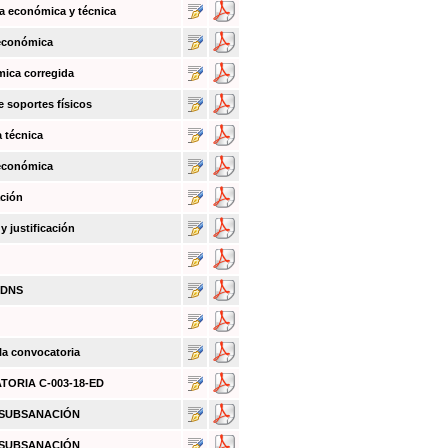
a económica y técnica
 económica
mica corregida
e soportes físicos
a técnica
 económica
ación
 justificación
BDNS
 la convocatoria
ATORIA C-003-18-ED
O SUBSANACIÓN
O SUBSANACIÓN