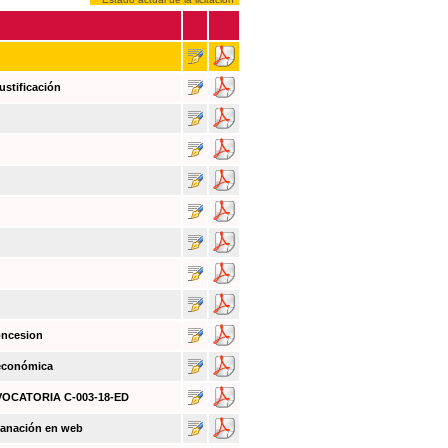
ustificación
oncesion
 económica
NVOCATORIA C-003-18-ED
sanación en web