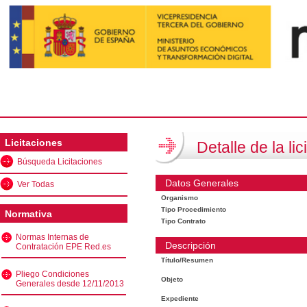
Licitaciones
Detalle de la lic
Búsqueda Licitaciones
Datos Generales
Ver Todas
Organismo
Tipo Procedimiento
Normativa
Tipo Contrato
Normas Internas de
Descripción
Contratación EPE Red.es
Título/Resumen
Pliego Condiciones
Objeto
Generales desde 12/11/2013
Expediente