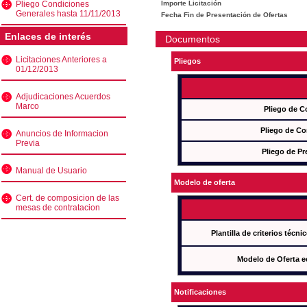
Pliego Condiciones
Importe Licitación
Generales hasta 11/11/2013
Fecha Fin de Presentación de Ofertas
Enlaces de interés
Documentos
Licitaciones Anteriores a
Pliegos
01/12/2013
Adjudicaciones Acuerdos
Marco
Pliego de C
Pliego de Co
Anuncios de Informacion
Previa
Pliego de Pr
Manual de Usuario
Modelo de oferta
Cert. de composicion de las
mesas de contratacion
Plantilla de criterios técn
Modelo de Oferta e
Notificaciones