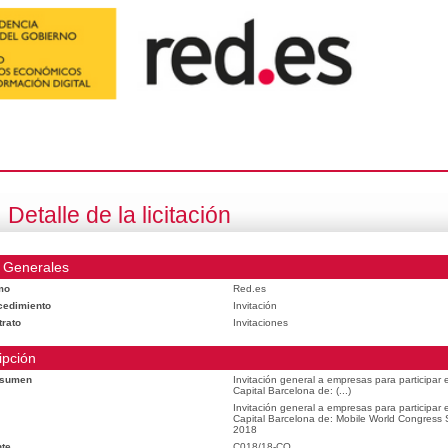
Detalle de la licitación
 Generales
mo
Red.es
cedimiento
Invitación
trato
Invitaciones
ipción
esumen
Invitación general a empresas para participar
Capital Barcelona de: (...)
Invitación general a empresas para participar
Capital Barcelona de: Mobile World Congress
2018
te
C018/18-CO