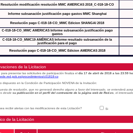
Resolución modificación resolución MWC AMERICAS 2018_C-018-18-CO
Informe subsanación justificación pago gastos MWC Shanghai
Resolución pago C-018-18-CO_MWC Edicion SHANGAI 2018
C-018-18-CO_MWC AMERICAS Informe subsanación justificación pago
gastos
C-018-18-CO_MWC19 AMÉRICAS Informe resultado subsanación de la
justificación para el pago
Resolución pago C-018-18-CO_MWC Edicion AMERICAS 2018
vaciones de la Licitacion
 para presentar las solicitudes de participación finaliza el
día 17 de abril de 2018 a las 23:59 ho
/sede.red.gob.es/procedimientos/c01818-co
o dispuesto en la Condición de Participación NOVENA de la Invitación:
uesta de resolución, que no generará derecho alguno a favor del interesado, se entenderá acept
os desde
su publicación en el perfil del contratante de la página web de Red.es
, el interesa
ea recibir alertas con las modificaciones de esta Licitación?
Si
ico de la Licitación