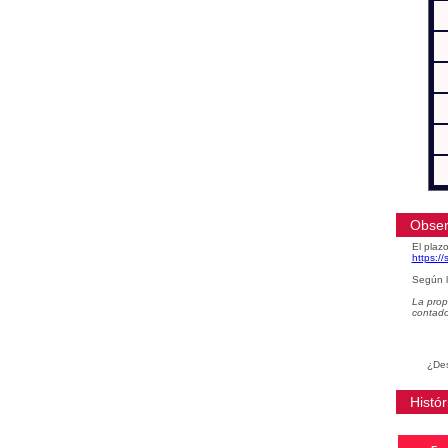
Obser
El plazo
https:/
Según l
La prop
contad
¿Des
Histór