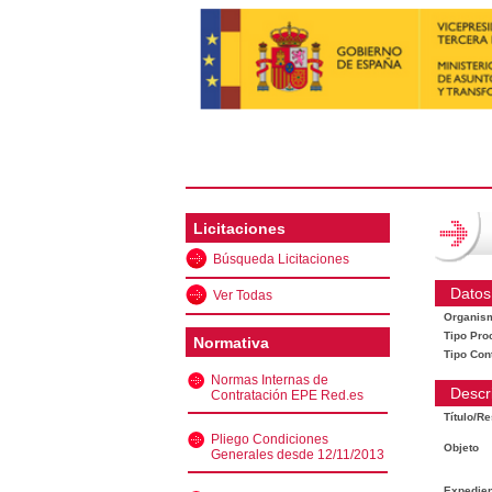
Licitaciones
Búsqueda Licitaciones
Datos
Ver Todas
Organis
Tipo Pro
Normativa
Tipo Con
Normas Internas de
Descr
Contratación EPE Red.es
Título/R
Pliego Condiciones
Objeto
Generales desde 12/11/2013
Expedien