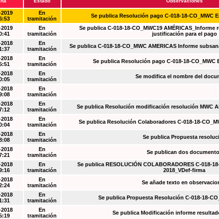
cha
Estado
Observaciones
-2019
En
Se publica Resolución pago C-018-18-CO_MWC 
6:53
tramitación
-2019
En
Se publica C-018-18-CO_MWC19 AMÉRICAS_Informe re
0:41
tramitación
justificación para el pago
-2018
En
Se publica C-018-18-CO_MWC AMERICAS Informe subsanac
1:37
tramitación
-2018
En
Se publica Resolución pago C-018-18-CO_MWC 
5:51
tramitación
-2018
En
Se modifica el nombre del doc
0:05
tramitación
-2018
En
9:08
tramitación
-2018
En
Se publica Resolución modificación resolución MWC
7:12
tramitación
-2018
En
Se publica Resolución Colaboradores C-018-18-CO_
0:04
tramitación
-2018
En
Se publica Propuesta resoluc
8:08
tramitación
-2018
En
Se publican dos document
7:21
tramitación
-2018
En
Se publica RESOLUCIÓN COLABORADORES C-018-18-
9:16
tramitación
2018_VDef-firma
-2018
En
Se añade texto en observacio
2:24
tramitación
-2018
En
Se publica Propuesta Resolución C-018-18-C
1:31
tramitación
-2018
En
Se publica Modificación informe resulta
5:19
tramitación