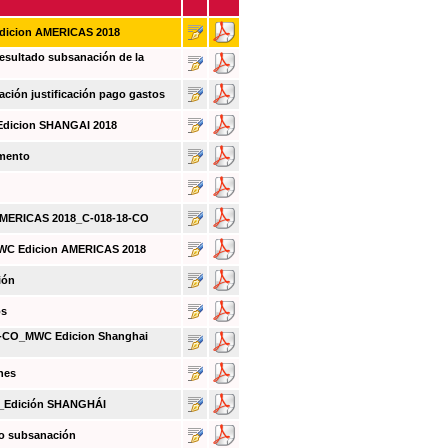
Edicion AMERICAS 2018
sultado subsanación de la
ión justificación pago gastos
Edicion SHANGAI 2018
umento
 AMERICAS 2018_C-018-18-CO
MWC Edicion AMERICAS 2018
ión
os
CO_MWC Edicion Shanghai
nes
O_Edición SHANGHÁI
do subsanación