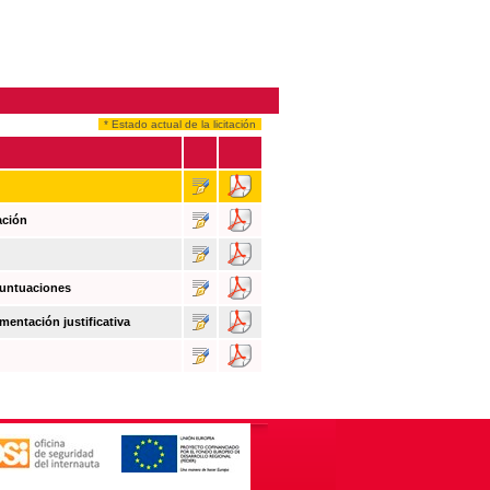
* Estado actual de la licitación
ación
puntuaciones
mentación justificativa