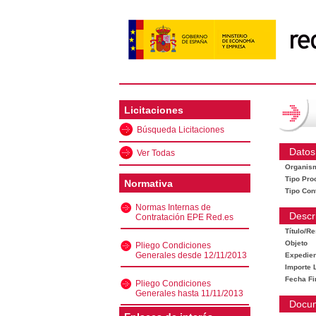
Licitaciones
Búsqueda Licitaciones
Datos
Ver Todas
Organis
Tipo Pro
Normativa
Tipo Con
Normas Internas de
Descr
Contratación EPE Red.es
Título/R
Objeto
Pliego Condiciones
Generales desde 12/11/2013
Expedien
Importe L
Fecha Fi
Pliego Condiciones
Generales hasta 11/11/2013
Docu