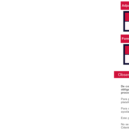
Adju
Form
Obser
De co
oblig
proce
Para 
plataf
Para c
ayudar
Este 
No se 
Criter