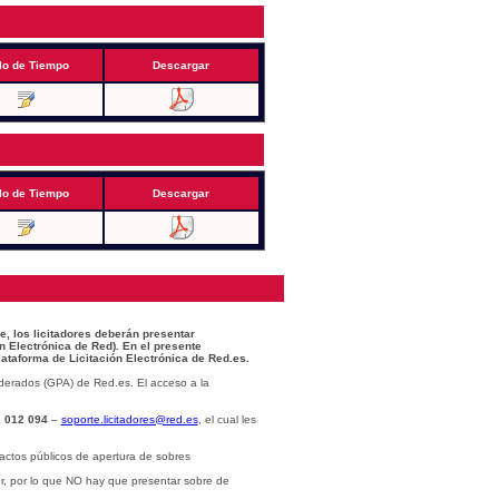
lo de Tiempo
Descargar
lo de Tiempo
Descargar
e, los licitadores deberán presentar
n Electrónica de Red). En el presente
lataforma de Licitación Electrónica de Red.es.
derados (GPA) de Red.es. El acceso a la
 012 094
–
soporte.licitadores@red.es
, el cual les
actos públicos de apertura de sobres
or, por lo que NO hay que presentar sobre de