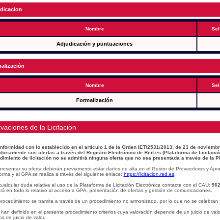
dicacion
Nombre
Sel
Adjudicación y puntuaciones
alización
Nombre
Sel
Formalización
vaciones de la Licitacion
nformidad con lo establecido en el artículo 1 de la Orden IET/2531/2013, de 23 de noviembr
atoriamente sus ofertas a través del Registro Electrónico de Red.es (Plataforma de Licitació
dimiento de licitación no se admitirá ninguna oferta que no sea presentada a través de la P
presentar su oferta deberán previamente estar dados de alta en el Gestor de Proveedores y Apo
orma y al GPA se realiza a través del siguiente enlace:
https://licitacion.red.es
.
ualquier duda relativa al uso de la Plataforma de Licitación Electrónica contacte con el CAU:
902
á en todo lo relativo al acceso a GPA, presentación de ofertas y gestión de comunicaciones.
procedimiento se tramita a través de un procedimiento no armonizado, por lo que no se celebran 
han definido en el presente procedimiento criterios cuya valoración depende de un juicio de val
ios de juicio de valor.