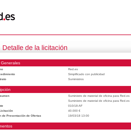
Detalle de la licitación
 Generales
mo
Red.es
cedimiento
Simplificado con publicidad
trato
Suministros
ipción
esumen
Suministro de material de oficina para Red.es
Suministro de material de oficina para Red.es
te
010/18-AF
icitación
40.000 €
n de Presentación de Ofertas
19/03/18 13:00
mentos