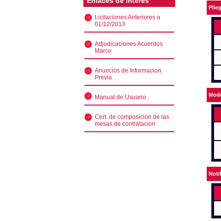
Enlaces de interés
Plie
Licitaciones Anteriores a
01/12/2013
Adjudicaciones Acuerdos
Marco
Anuncios de Informacion
Previa
Mode
Manual de Usuario
Cert. de composicion de las
mesas de contratacion
Noti