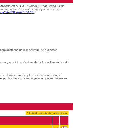
) publicado en el BOE, número 99, con fecha 24 de
 su corrección. Los datos que aparecen en las
c.php?id=BOE-A-2018-4730
)
”
 convocatorias para la solicitud de ayudas e
iento y requisitos técnicos de la Sede Electrónica de
s, se abrirá un nuevo plazo de presentación de
os por la citada incidencia puedan presentar, en su
* Estado actual de la licitación