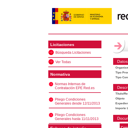
Licitaciones
Búsqueda Licitaciones
Datos
Ver Todas
Organis
Tipo Pro
Normativa
Tipo Con
Normas Internas de
Descr
Contratación EPE Red.es
Título/R
Objeto
Pliego Condiciones
Generales desde 12/11/2013
Expedien
Importe L
Pliego Condiciones
Docu
Generales hasta 11/11/2013
Conv