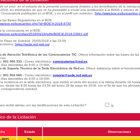
do un error en el extracto de la presente convocatoria (relativo a los beneficiarios de la misma
e 2018, les informamos de que se ha procedido a enviar una rectificación a la BDNS a efectos de
 Convocatoria publicadas en el BOE, y en el perfil son correctos.
(
http://www.boe.es/buscar/do
a las Bases Reguladoras en el BOE:
www.boe.es/buscar/doc.php?id=BOE-A-2018-4730
a la convocatoria en el BOE:
www.boe.es/boe/dias/2018/04/24/pdfs/BOE-B-2018-23941.pdf
in Plazo de Solicitud: 25/05/2018 a las 23:59
ectrónica:
https://sede.red.gob.es/
o de Atención Telefónica de las Convocatorias TIC
: Ofrece información sobre las bases de las
ones
o:
901 900 333 -
Correo electrónico:
convocatorias@red.es
: días laborables de 9:00 a 15:00h
.
o de Soporte Técnico de la Sede Electrónica de Red.es
: Ofrece asistencia sobre el funcionam
o:
901 904 060 -
Correo electrónico:
soporte@sede.red.gob.es
: días laborables de 9:00 a 19:00h.
na incidencia en la sede electrónica, que motivó el cierre del acceso a la misma durante 16 hora
udes, desde las 8:00 hasta las 23:59 del lunes 28 de mayo de 2018, con el fin de que los afectad
 correspondiente solicitud.
ea recibir alertas con las modificaciones de esta Licitación?
Si
ico de la Licitación
cha
Estado
Observaciones
1-2021
En