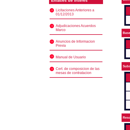
Enlaces de interés
Licitaciones Anteriores a
01/12/2013
Adjudicaciones Acuerdos
Marco
Bas
Anuncios de Informacion
Previa
Manual de Usuario
Subs
Cert. de composicion de las
mesas de contratacion
Reso