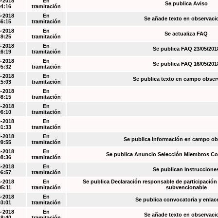
5-2018
En
Se publica Aviso
04:16
tramitación
5-2018
En
Se añade texto en observaci
56:15
tramitación
5-2018
En
Se actualiza FAQ
49:25
tramitación
5-2018
En
Se publica FAQ 23/05/201
16:19
tramitación
5-2018
En
Se publica FAQ 16/05/201
05:32
tramitación
4-2018
En
Se publica texto en campo obser
15:03
tramitación
4-2018
En
08:15
tramitación
4-2018
En
06:10
tramitación
4-2018
En
01:33
tramitación
4-2018
En
Se publica información en campo o
09:55
tramitación
4-2018
En
Se publica Anuncio Selección Miembros Co
08:36
tramitación
4-2018
En
Se publican Instruccione
06:57
tramitación
4-2018
En
Se publica Declaración responsable de participación 
05:11
tramitación
subvencionable
4-2018
En
Se publica convocatoria y enla
03:01
tramitación
4-2018
En
Se añade texto en observaci
18:40
tramitación