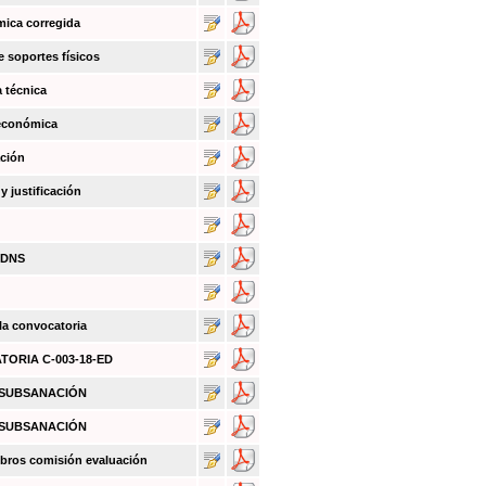
mica corregida
e soportes físicos
a técnica
 económica
ación
 justificación
BDNS
 la convocatoria
ATORIA C-003-18-ED
O SUBSANACIÓN
O SUBSANACIÓN
bros comisión evaluación