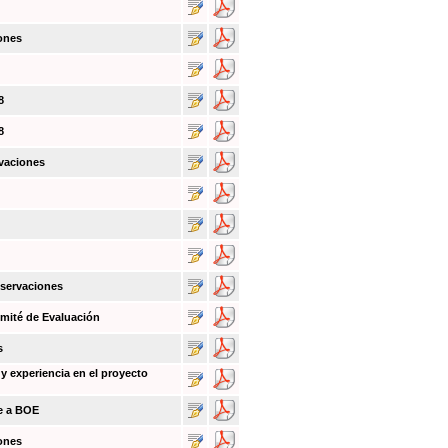
ones
8
8
vaciones
bservaciones
mité de Evaluación
s
y experiencia en el proyecto
ce a BOE
ones