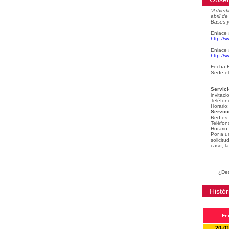
“
Adverti
abril d
Bases y
Enlace 
http://
Enlace 
http://
Fecha F
Sede el
Servici
invitaci
Teléfon
Horario
Servici
Red.es
Teléfon
Horario
Por a u
solicit
caso, la
¿Des
Histór
Fe
20-0