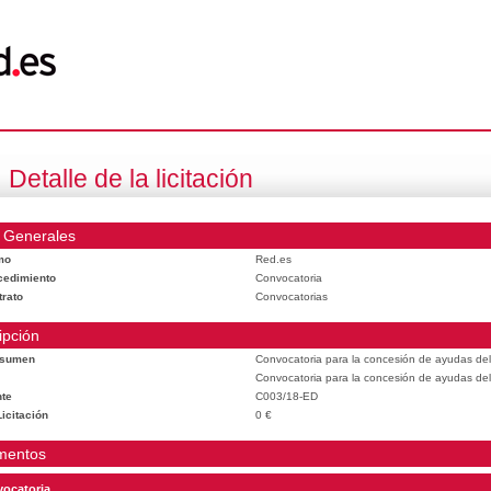
Detalle de la licitación
 Generales
mo
Red.es
cedimiento
Convocatoria
trato
Convocatorias
ipción
esumen
Convocatoria para la concesión de ayudas del
Convocatoria para la concesión de ayudas del
te
C003/18-ED
icitación
0 €
mentos
ocatoria