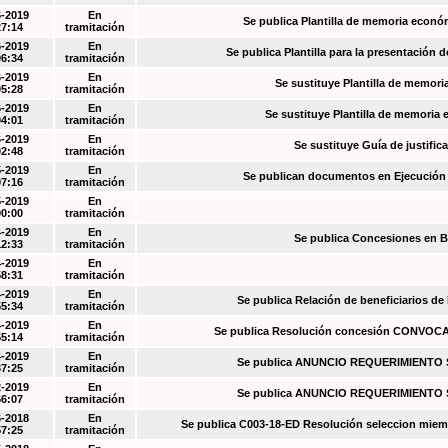
6-2019
En
Se publica Plantilla de memoria econó
27:14
tramitación
6-2019
En
Se publica Plantilla para la presentación d
06:34
tramitación
6-2019
En
Se sustituye Plantilla de memori
05:28
tramitación
6-2019
En
Se sustituye Plantilla de memoria
04:01
tramitación
6-2019
En
Se sustituye Guía de justific
02:48
tramitación
5-2019
En
Se publican documentos en Ejecución y
07:16
tramitación
5-2019
En
00:00
tramitación
4-2019
En
Se publica Concesiones en 
12:33
tramitación
4-2019
En
58:31
tramitación
4-2019
En
Se publica Relación de beneficiarios de
55:34
tramitación
4-2019
En
Se publica Resolución concesión CONVOC
55:14
tramitación
4-2019
En
Se publica ANUNCIO REQUERIMIENT
37:25
tramitación
2-2019
En
Se publica ANUNCIO REQUERIMIENT
56:07
tramitación
6-2018
En
Se publica C003-18-ED Resolución seleccion miem
57:25
tramitación