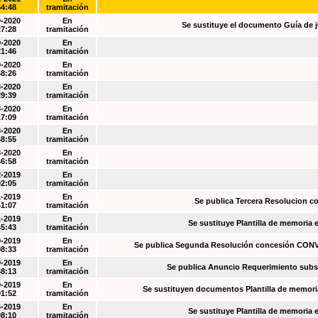
54:48
tramitación
0-2020
En
Se sustituye el documento Guía de j
27:28
tramitación
0-2020
En
21:46
tramitación
0-2020
En
48:26
tramitación
3-2020
En
29:39
tramitación
3-2020
En
17:09
tramitación
3-2020
En
48:55
tramitación
3-2020
En
46:58
tramitación
2-2019
En
02:05
tramitación
1-2019
En
Se publica Tercera Resolucion c
41:07
tramitación
1-2019
En
Se sustituye Plantilla de memoria
45:43
tramitación
0-2019
En
Se publica Segunda Resolución concesión CO
08:33
tramitación
0-2019
En
Se publica Anuncio Requerimiento sub
48:13
tramitación
9-2019
En
Se sustituyen documentos Plantilla de memori
01:52
tramitación
6-2019
En
Se sustituye Plantilla de memoria
08:10
tramitación