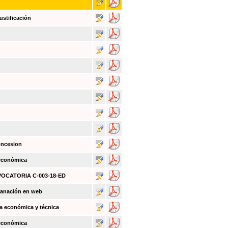
ustificación
oncesion
 económica
NVOCATORIA C-003-18-ED
sanación en web
a económica y técnica
 económica