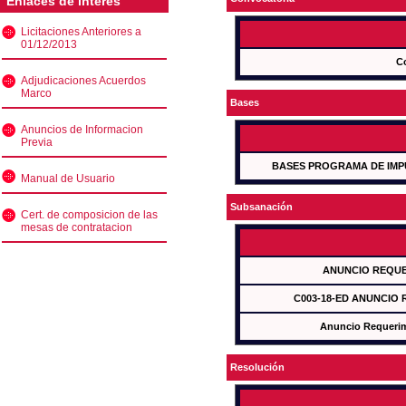
Enlaces de interés
Licitaciones Anteriores a
01/12/2013
C
Adjudicaciones Acuerdos
Marco
Bases
Anuncios de Informacion
Previa
BASES PROGRAMA DE IMP
Manual de Usuario
Subsanación
Cert. de composicion de las
mesas de contratacion
ANUNCIO REQUE
C003-18-ED ANUNCIO
Anuncio Requeri
Resolución