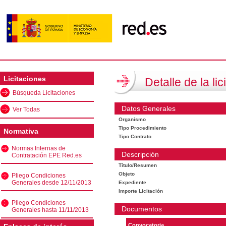
Licitaciones
Detalle de la lic
Búsqueda Licitaciones
Datos Generales
Ver Todas
Organismo
Tipo Procedimiento
Normativa
Tipo Contrato
Normas Internas de
Descripción
Contratación EPE Red.es
Título/Resumen
Objeto
Pliego Condiciones
Generales desde 12/11/2013
Expediente
Importe Licitación
Pliego Condiciones
Documentos
Generales hasta 11/11/2013
Convocatoria