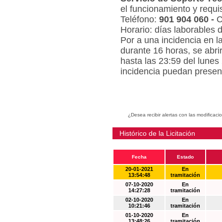
el funcionamiento y requi
Teléfono:
901 904 060 -
C
Horario: días laborables 
Por a una incidencia en l
durante 16 horas, se abri
hasta las 23:59 del lunes
incidencia puedan present
¿Desea recibir alertas con las modificaci
Histórico de la Licitación
Fecha
Estado
20-01-2021
En
13:54:48
tramitación
07-10-2020
En
14:27:28
tramitación
02-10-2020
En
10:21:46
tramitación
01-10-2020
En
13:48:26
tramitación