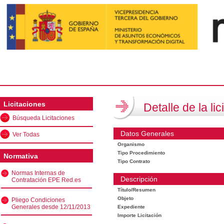
Licitaciones
Detalle de la lic
Búsqueda Licitaciones
Datos Generales
Ver Todas
Organismo
Tipo Procedimiento
Normativa
Tipo Contrato
Normas Internas de
Descripción
Contratación EPE Red.es
Título/Resumen
Objeto
Pliego Condiciones
Generales desde 12/11/2013
Expediente
Importe Licitación