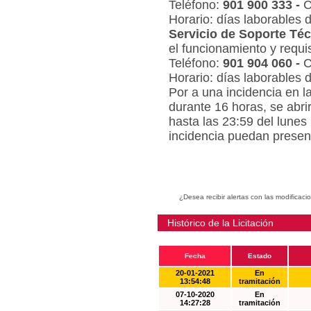
Teléfono:
901 900 333 -
C
Horario: días laborables 
Servicio de Soporte Téc
el funcionamiento y requi
Teléfono:
901 904 060 -
C
Horario: días laborables 
Por a una incidencia en l
durante 16 horas, se abri
hasta las 23:59 del lunes
incidencia puedan present
¿Desea recibir alertas con las modificaci
Histórico de la Licitación
Fecha
Estado
20-01-2021
En
13:54:48
tramitación
07-10-2020
En
14:27:28
tramitación