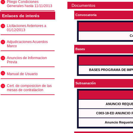
Pliego Condiciones
Documentos
Generales hasta 11/11/2013
Convocatoria
Enlaces de interés
Licitaciones Anteriores a
01/12/2013
C
Adjudicaciones Acuerdos
Marco
Bases
Anuncios de Informacion
Previa
BASES PROGRAMA DE IMP
Manual de Usuario
Subsanación
Cert. de composicion de las
mesas de contratacion
ANUNCIO REQUE
C003-18-ED ANUNCIO
Anuncio Requeri