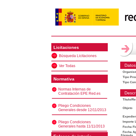
Licitaciones
Búsqueda Licitaciones
Datos
Ver Todas
Organis
Tipo Pro
Normativa
Tipo Con
Normas Internas de
Descr
Contratación EPE Red.es
Título/R
Pliego Condiciones
Objeto
Generales desde 12/11/2013
Expedien
Pliego Condiciones
Importe L
Generales hasta 11/11/2013
Fecha Fi
Fecha Ape
Fórmula