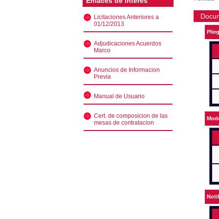
Enlaces de interés
Docu
Licitaciones Anteriores a
01/12/2013
Plie
Adjudicaciones Acuerdos
Marco
Anuncios de Informacion
Previa
Manual de Usuario
Cert. de composicion de las
Mode
mesas de contratacion
Noti