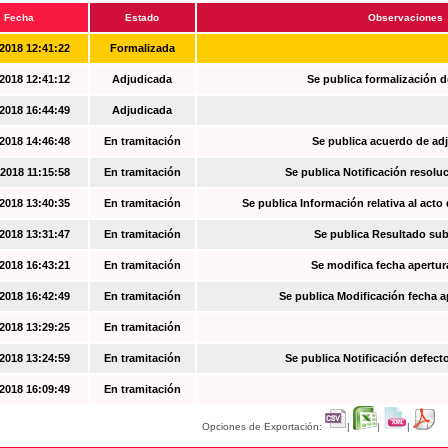
Fecha
Estado
Observaciones
2018 12:41:22
Formalizada
2018 12:41:12
Adjudicada
Se publica formalización d
2018 16:44:49
Adjudicada
2018 14:46:48
En tramitación
Se publica acuerdo de ad
2018 11:15:58
En tramitación
Se publica Notificación resoluc
2018 13:40:35
En tramitación
Se publica Información relativa al acto
2018 13:31:47
En tramitación
Se publica Resultado su
2018 16:43:21
En tramitación
Se modifica fecha apertur
2018 16:42:49
En tramitación
Se publica Modificación fecha a
2018 13:29:25
En tramitación
2018 13:24:59
En tramitación
Se publica Notificación defec
2018 16:09:49
En tramitación
Opciones de Exportación:
|
|
|