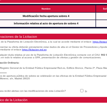
Nombre
Sel
Modificación fecha apertura sobres 4
Información relativa al acto de apertura de sobres 4
vaciones de la Licitacion
s de la Plataforma de Licitación Electrónica, a la cual se accede mediante el enlace:
https://licita
esentar su oferta deberán previamente estar dados de alta en el Gestor de Proveedores y Apod
mediante el enlace
https://licitacion.red.es
alquier duda relativa al uso de la Plataforma de Licitación Electrónica contacte con el CAU:
902 
 en todo lo relativo al acceso a GPA, presentación de ofertas y gestión de comunicaciones.
ación Ordinaria:
 Registro General de la Entidad Pública Empresarial Red.es, Edificio Bronce, Planta 2ª, Plaza 
*******
os de apertura pública de sobres se celebrarán en las oficinas de la Entidad Pública Empresarial
Moreno, s/n, Madrid 28020
ea recibir alertas con las modificaciones de esta Licitación?
Si
ico de la Licitación