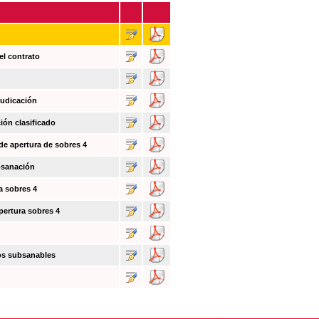
el contrato
judicación
ión clasificado
 de apertura de sobres 4
bsanación
a sobres 4
pertura sobres 4
tos subsanables