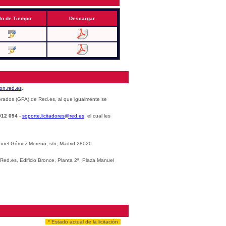
lo de Tiempo
Descargar
cion.red.es
.
erados (GPA) de Red.es, al que igualmente se
012 094
-
soporte.licitadores@red.es
, el cual les
Manuel Gómez Moreno, s/n, Madrid 28020.
 Red.es, Edificio Bronce, Planta 2ª, Plaza Manuel
* Estado actual de la licitación