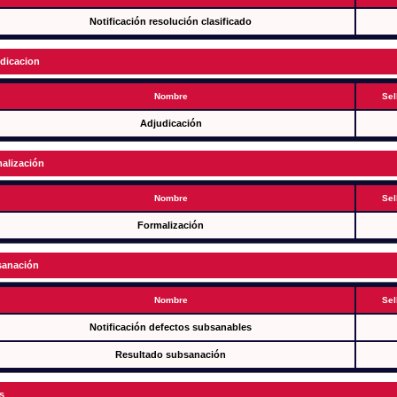
Notificación resolución clasificado
dicacion
Nombre
Sel
Adjudicación
alización
Nombre
Sel
Formalización
anación
Nombre
Sel
Notificación defectos subsanables
Resultado subsanación
s