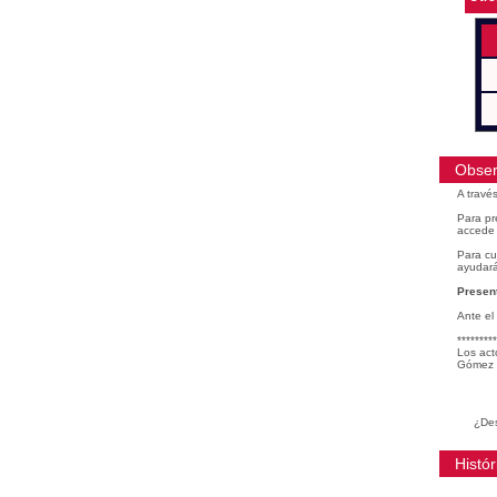
Obser
A travé
Para pr
accede 
Para cu
ayudará
Present
Ante el
*********
Los act
Gómez 
¿Des
Histór