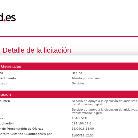
Detalle de la licitación
 Generales
mo
Red.es
cedimiento
Abierto por concurso
trato
Servicios
ipción
esumen
Servicio de apoyo a la ejecución de iniciativa
transformación digital
Servicio de apoyo a la ejecución de iniciativa
transformación digital
te
104/17-ED
icitación
534.186,67 €
n de Presentación de Ofertas
18/04/18 13:00
rtura Criterios Cuantificables por
11/05/18 12:00