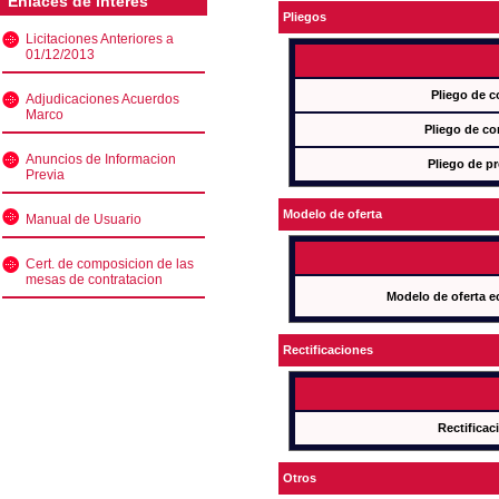
Enlaces de interés
Pliegos
Licitaciones Anteriores a
01/12/2013
Pliego de c
Adjudicaciones Acuerdos
Marco
Pliego de co
Anuncios de Informacion
Pliego de pr
Previa
Modelo de oferta
Manual de Usuario
Cert. de composicion de las
mesas de contratacion
Modelo de oferta e
Rectificaciones
Rectificac
Otros