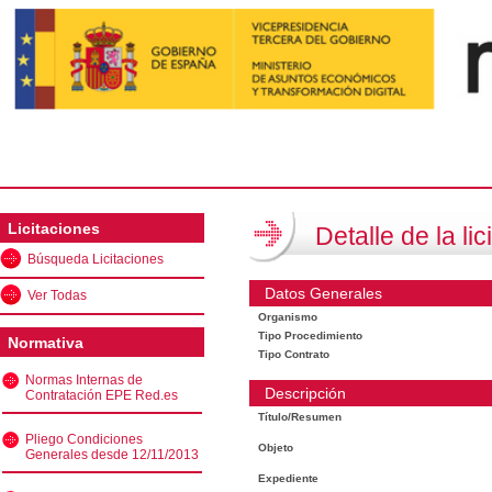
Licitaciones
Detalle de la lic
Búsqueda Licitaciones
Datos Generales
Ver Todas
Organismo
Tipo Procedimiento
Normativa
Tipo Contrato
Normas Internas de
Descripción
Contratación EPE Red.es
Título/Resumen
Pliego Condiciones
Objeto
Generales desde 12/11/2013
Expediente