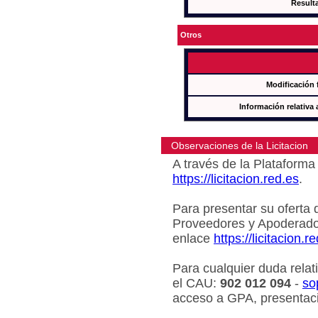
Result
Otros
Modificación 
Información relativa 
Observaciones de la Licitacion
A través de la Plataforma 
https://licitacion.red.es
.
Para presentar su oferta 
Proveedores y Apoderado
enlace
https://licitacion.r
Para cualquier duda relat
el CAU:
902 012 094
-
so
acceso a GPA, presentaci