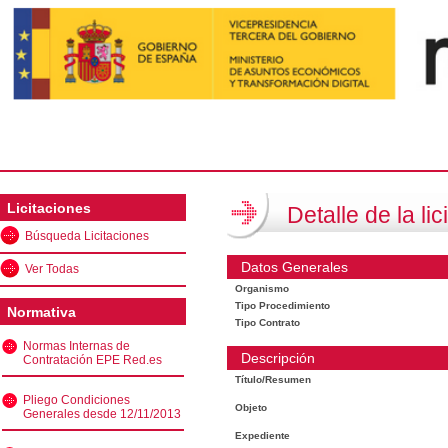
Licitaciones
Detalle de la lic
Búsqueda Licitaciones
Datos Generales
Ver Todas
Organismo
Tipo Procedimiento
Normativa
Tipo Contrato
Normas Internas de
Descripción
Contratación EPE Red.es
Título/Resumen
Pliego Condiciones
Objeto
Generales desde 12/11/2013
Expediente