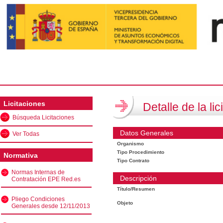
Licitaciones
Detalle de la lic
Búsqueda Licitaciones
Datos Generales
Ver Todas
Organismo
Tipo Procedimiento
Normativa
Tipo Contrato
Normas Internas de
Descripción
Contratación EPE Red.es
Título/Resumen
Pliego Condiciones
Objeto
Generales desde 12/11/2013