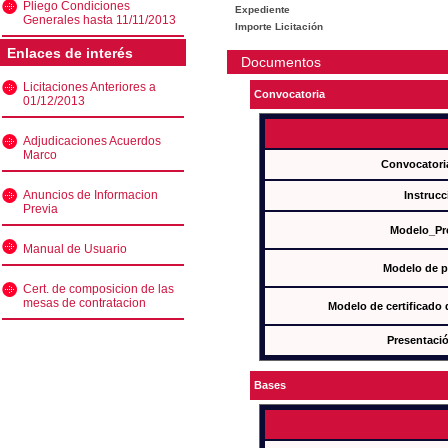
Pliego Condiciones
Expediente
Generales hasta 11/11/2013
Importe Licitación
Enlaces de interés
Documentos
Licitaciones Anteriores a
Convocatoria
01/12/2013
Adjudicaciones Acuerdos
Marco
Convocatori
Anuncios de Informacion
Instrucc
Previa
Modelo_Pr
Manual de Usuario
Modelo de p
Cert. de composicion de las
mesas de contratacion
Modelo de certificado
Presentació
Bases