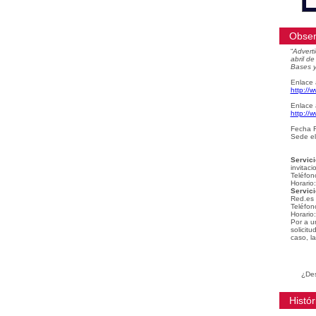
Obser
“
Adverti
abril d
Bases y
Enlace 
http://
Enlace 
http://
Fecha F
Sede el
Servici
invitaci
Teléfon
Horario
Servici
Red.es
Teléfon
Horario
Por a u
solicit
caso, la
¿Des
Histór