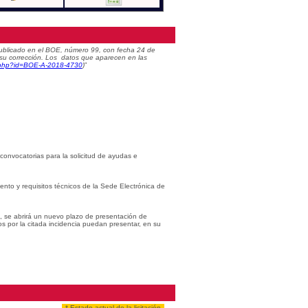
) publicado en el BOE, número 99, con fecha 24 de
 su corrección. Los datos que aparecen en las
c.php?id=BOE-A-2018-4730
)
”
 convocatorias para la solicitud de ayudas e
iento y requisitos técnicos de la Sede Electrónica de
s, se abrirá un nuevo plazo de presentación de
os por la citada incidencia puedan presentar, en su
* Estado actual de la licitación