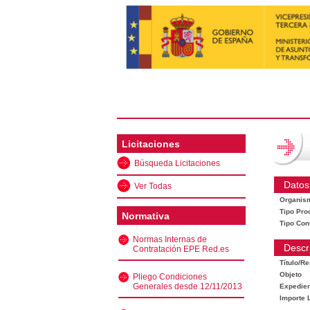
Licitaciones
Búsqueda Licitaciones
Datos
Ver Todas
Organis
Tipo Pro
Normativa
Tipo Con
Normas Internas de
Descr
Contratación EPE Red.es
Título/R
Objeto
Pliego Condiciones
Generales desde 12/11/2013
Expedien
Importe L