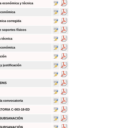
a económica y técnica
 económica
mica corregida
e soportes físicos
a técnica
 económica
ación
 justificación
BDNS
 la convocatoria
ATORIA C-003-18-ED
O SUBSANACIÓN
O SUBSANACIÓN