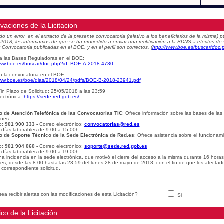
vaciones de la Licitacion
do un error en el extracto de la presente convocatoria (relativo a los beneficiarios de la misma
e 2018, les informamos de que se ha procedido a enviar una rectificación a la BDNS a efectos de
 Convocatoria publicadas en el BOE, y en el perfil son correctos.
(
http://www.boe.es/buscar/do
a las Bases Reguladoras en el BOE:
www.boe.es/buscar/doc.php?id=BOE-A-2018-4730
a la convocatoria en el BOE:
www.boe.es/boe/dias/2018/04/24/pdfs/BOE-B-2018-23941.pdf
in Plazo de Solicitud: 25/05/2018 a las 23:59
ectrónica:
https://sede.red.gob.es/
o de Atención Telefónica de las Convocatorias TIC
: Ofrece información sobre las bases de las
ones
o:
901 900 333 -
Correo electrónico:
convocatorias@red.es
: días laborables de 9:00 a 15:00h
.
o de Soporte Técnico de la Sede Electrónica de Red.es
: Ofrece asistencia sobre el funcionam
o:
901 904 060 -
Correo electrónico:
soporte@sede.red.gob.es
: días laborables de 9:00 a 19:00h.
na incidencia en la sede electrónica, que motivó el cierre del acceso a la misma durante 16 hora
udes, desde las 8:00 hasta las 23:59 del lunes 28 de mayo de 2018, con el fin de que los afectad
 correspondiente solicitud.
ea recibir alertas con las modificaciones de esta Licitación?
Si
ico de la Licitación