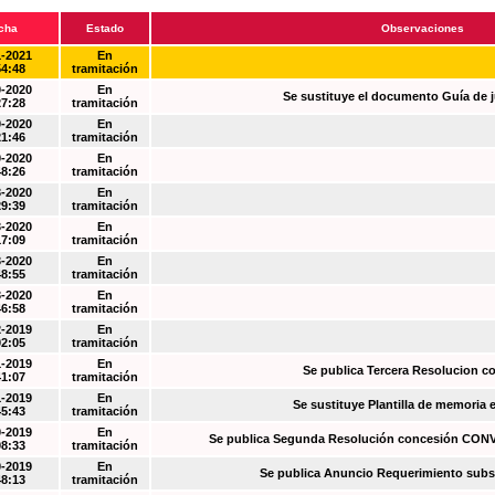
cha
Estado
Observaciones
1-2021
En
54:48
tramitación
0-2020
En
Se sustituye el documento Guía de j
27:28
tramitación
0-2020
En
21:46
tramitación
0-2020
En
48:26
tramitación
3-2020
En
29:39
tramitación
3-2020
En
17:09
tramitación
3-2020
En
48:55
tramitación
3-2020
En
46:58
tramitación
2-2019
En
02:05
tramitación
1-2019
En
Se publica Tercera Resolucion c
41:07
tramitación
1-2019
En
Se sustituye Plantilla de memoria
45:43
tramitación
0-2019
En
Se publica Segunda Resolución concesión CO
08:33
tramitación
0-2019
En
Se publica Anuncio Requerimiento sub
48:13
tramitación