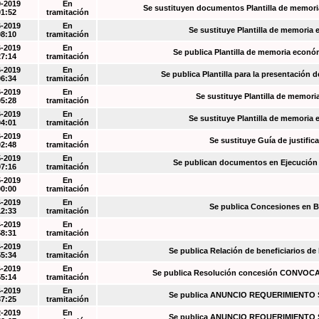
9-2019
En
Se sustituyen documentos Plantilla de memori
01:52
tramitación
6-2019
En
Se sustituye Plantilla de memoria
08:10
tramitación
6-2019
En
Se publica Plantilla de memoria econó
27:14
tramitación
6-2019
En
Se publica Plantilla para la presentación d
06:34
tramitación
6-2019
En
Se sustituye Plantilla de memori
05:28
tramitación
6-2019
En
Se sustituye Plantilla de memoria
04:01
tramitación
6-2019
En
Se sustituye Guía de justific
02:48
tramitación
5-2019
En
Se publican documentos en Ejecución y
07:16
tramitación
5-2019
En
00:00
tramitación
4-2019
En
Se publica Concesiones en 
12:33
tramitación
4-2019
En
58:31
tramitación
4-2019
En
Se publica Relación de beneficiarios de
55:34
tramitación
4-2019
En
Se publica Resolución concesión CONVOC
55:14
tramitación
4-2019
En
Se publica ANUNCIO REQUERIMIENT
37:25
tramitación
2-2019
En
Se publica ANUNCIO REQUERIMIENT