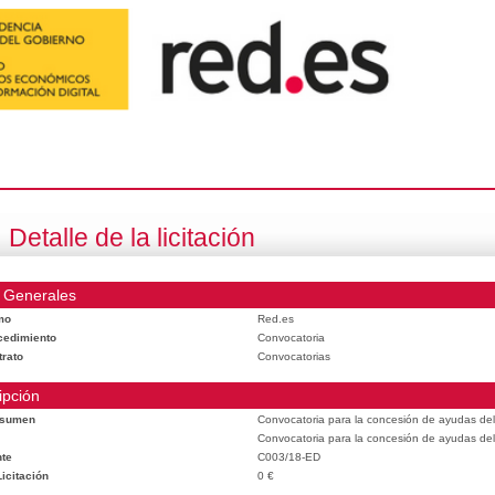
Detalle de la licitación
 Generales
mo
Red.es
cedimiento
Convocatoria
trato
Convocatorias
ipción
esumen
Convocatoria para la concesión de ayudas del
Convocatoria para la concesión de ayudas del
te
C003/18-ED
icitación
0 €