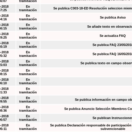
56:07
tramitación
6-2018
En
Se publica C003-18-ED Resolución seleccion miem
57:25
tramitación
5-2018
En
Se publica Aviso
04:16
tramitación
5-2018
En
Se añade texto en observaci
56:15
tramitación
5-2018
En
Se actualiza FAQ
49:25
tramitación
5-2018
En
Se publica FAQ 23/05/201
16:19
tramitación
5-2018
En
Se publica FAQ 16/05/201
05:32
tramitación
4-2018
En
Se publica texto en campo obser
15:03
tramitación
4-2018
En
08:15
tramitación
4-2018
En
06:10
tramitación
4-2018
En
01:33
tramitación
4-2018
En
Se publica información en campo o
09:55
tramitación
4-2018
En
Se publica Anuncio Selección Miembros Co
08:36
tramitación
4-2018
En
Se publican Instruccione
06:57
tramitación
4-2018
En
Se publica Declaración responsable de participación 
05:11
tramitación
subvencionable