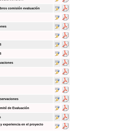
bros comisión evaluación
ones
8
8
vaciones
bservaciones
mité de Evaluación
s
y experiencia en el proyecto