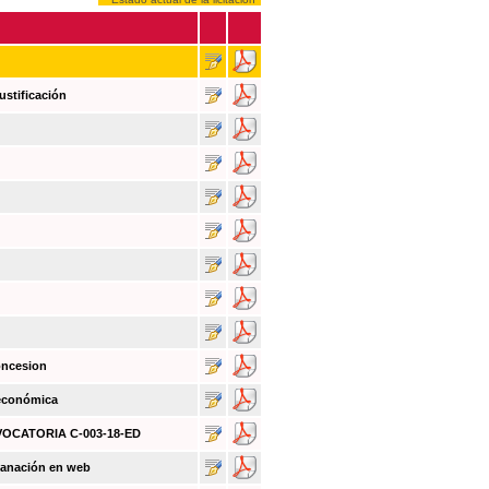
ustificación
oncesion
 económica
NVOCATORIA C-003-18-ED
sanación en web