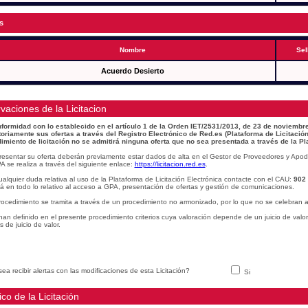
s
Nombre
Sel
Acuerdo Desierto
vaciones de la Licitacion
formidad con lo establecido en el artículo 1 de la Orden IET/2531/2013, de 23 de noviembre
toriamente sus ofertas a través del Registro Electrónico de Red.es (Plataforma de Licitación
imiento de licitación no se admitirá ninguna oferta que no sea presentada a través de la Pl
resentar su oferta deberán previamente estar dados de alta en el Gestor de Proveedores y Apod
A se realiza a través del siguiente enlace:
https://licitacion.red.es
.
alquier duda relativa al uso de la Plataforma de Licitación Electrónica contacte con el CAU:
902
á en todo lo relativo al acceso a GPA, presentación de ofertas y gestión de comunicaciones.
rocedimiento se tramita a través de un procedimiento no armonizado, por lo que no se celebran a
han definido en el presente procedimiento criterios cuya valoración depende de un juicio de valo
os de juicio de valor.
ea recibir alertas con las modificaciones de esta Licitación?
Si
ico de la Licitación