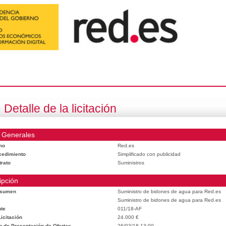
Detalle de la licitación
 Generales
mo
Red.es
cedimiento
Simplificado con publicidad
trato
Suministros
ipción
esumen
Suministro de bidones de agua para Red.es
Suministro de bidones de agua para Red.es
te
011/18-AF
icitación
24.000 €
n de Presentación de Ofertas
26/03/18 13:00