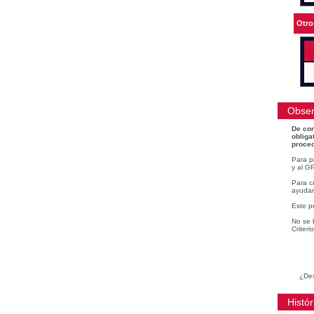
Otro
Obser
De con
obliga
proced
Para p
y al GP
Para cu
ayudar
Este p
No se 
Criteri
¿Des
Histór