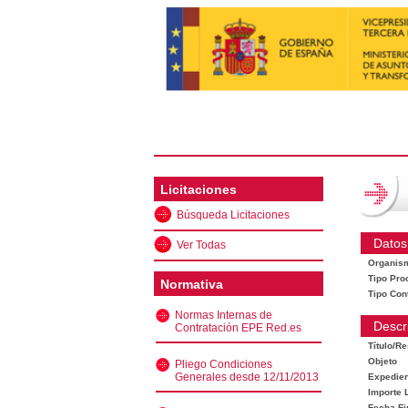
Licitaciones
Búsqueda Licitaciones
Datos
Ver Todas
Organis
Tipo Pro
Normativa
Tipo Con
Normas Internas de
Descr
Contratación EPE Red.es
Título/R
Objeto
Pliego Condiciones
Generales desde 12/11/2013
Expedien
Importe L
Fecha Fi