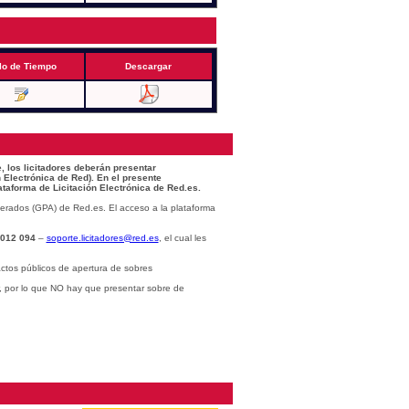
lo de Tiempo
Descargar
, los licitadores deberán presentar
 Electrónica de Red). En el presente
ataforma de Licitación Electrónica de Red.es.
erados (GPA) de Red.es. El acceso a la plataforma
 012 094
–
soporte.licitadores@red.es
, el cual les
ctos públicos de apertura de sobres
r, por lo que NO hay que presentar sobre de