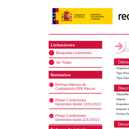
Licitaciones
Búsqueda Licitaciones
Datos
Ver Todas
Organis
Tipo Pro
Normativa
Tipo Con
Normas Internas de
Descr
Contratación EPE Red.es
Título/R
Objeto
Pliego Condiciones
Generales desde 12/11/2013
Expedien
Importe L
Fecha Fi
Pliego Condiciones
Generales hasta 11/11/2013
Docu