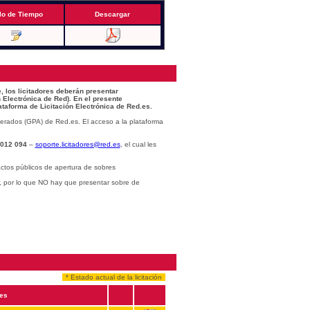
lo de Tiempo
Descargar
, los licitadores deberán presentar
 Electrónica de Red). En el presente
ataforma de Licitación Electrónica de Red.es.
erados (GPA) de Red.es. El acceso a la plataforma
 012 094
–
soporte.licitadores@red.es
, el cual les
ctos públicos de apertura de sobres
r, por lo que NO hay que presentar sobre de
* Estado actual de la licitación
es