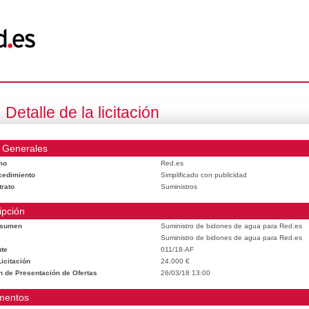
Detalle de la licitación
 Generales
mo
Red.es
cedimiento
Simplificado con publicidad
trato
Suministros
ipción
esumen
Suministro de bidones de agua para Red.es
Suministro de bidones de agua para Red.es
te
011/18-AF
icitación
24.000 €
n de Presentación de Ofertas
26/03/18 13:00
mentos