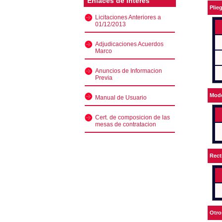
Enlaces de interés
Plie
Licitaciones Anteriores a
01/12/2013
Adjudicaciones Acuerdos
Marco
Anuncios de Informacion
Previa
Mode
Manual de Usuario
Cert. de composicion de las
mesas de contratacion
Rect
Otro