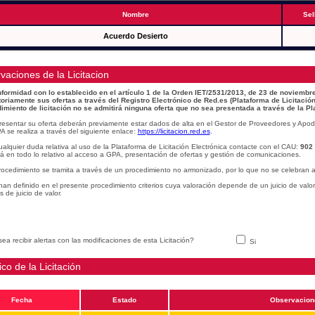
Nombre
Sel
Acuerdo Desierto
vaciones de la Licitacion
formidad con lo establecido en el artículo 1 de la Orden IET/2531/2013, de 23 de noviembre
toriamente sus ofertas a través del Registro Electrónico de Red.es (Plataforma de Licitación
imiento de licitación no se admitirá ninguna oferta que no sea presentada a través de la Pl
resentar su oferta deberán previamente estar dados de alta en el Gestor de Proveedores y Apod
A se realiza a través del siguiente enlace:
https://licitacion.red.es
.
alquier duda relativa al uso de la Plataforma de Licitación Electrónica contacte con el CAU:
902
á en todo lo relativo al acceso a GPA, presentación de ofertas y gestión de comunicaciones.
rocedimiento se tramita a través de un procedimiento no armonizado, por lo que no se celebran a
han definido en el presente procedimiento criterios cuya valoración depende de un juicio de valo
os de juicio de valor.
ea recibir alertas con las modificaciones de esta Licitación?
Si
ico de la Licitación
Fecha
Estado
Observacion