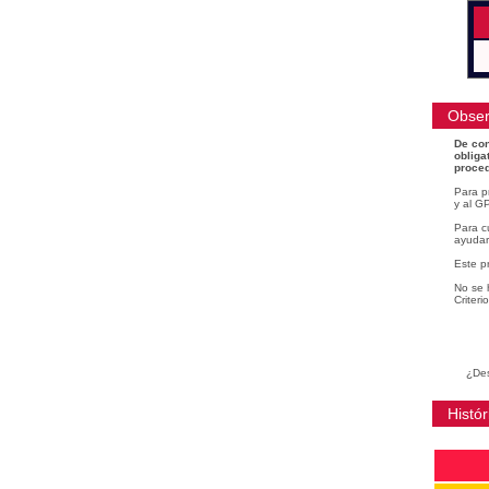
Obser
De con
obliga
proced
Para p
y al GP
Para cu
ayudar
Este p
No se 
Criteri
¿Des
Histór