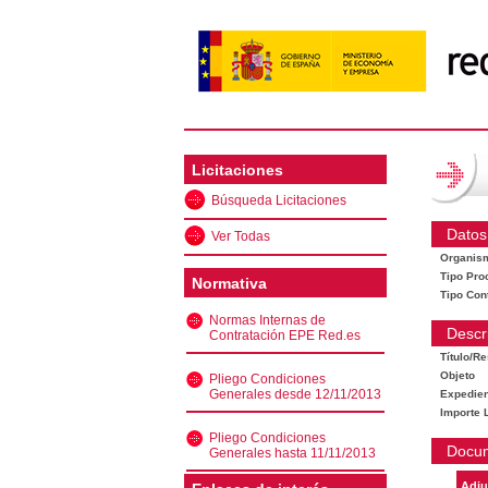
Licitaciones
Búsqueda Licitaciones
Datos
Ver Todas
Organis
Tipo Pro
Normativa
Tipo Con
Normas Internas de
Descr
Contratación EPE Red.es
Título/R
Objeto
Pliego Condiciones
Generales desde 12/11/2013
Expedien
Importe L
Pliego Condiciones
Docu
Generales hasta 11/11/2013
Adju