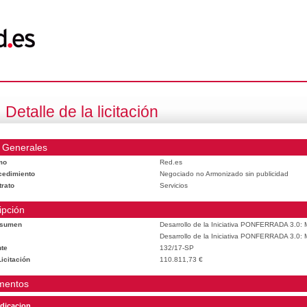
Detalle de la licitación
 Generales
mo
Red.es
cedimiento
Negociado no Armonizado sin publicidad
trato
Servicios
ipción
esumen
Desarrollo de la Iniciativa PONFERRADA 3.0: M
Desarrollo de la Iniciativa PONFERRADA 3.0: M
te
132/17-SP
icitación
110.811,73 €
mentos
dicacion