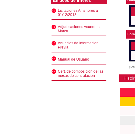
Enlaces de interés
Licitaciones Anteriores a
01/12/2013
Adjudicaciones Acuerdos
Marco
Form
Anuncios de Informacion
Previa
Manual de Usuario
¿Des
Cert. de composicion de las
mesas de contratacion
Histór