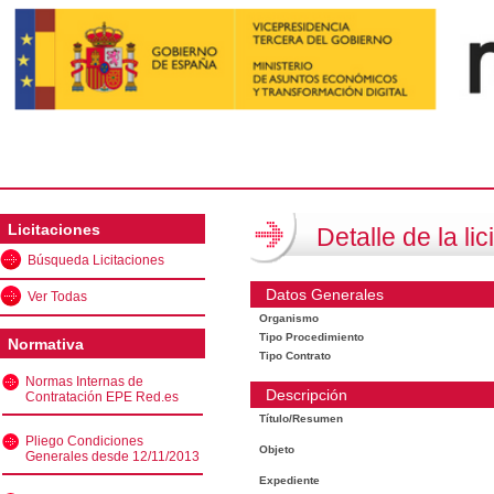
Licitaciones
Detalle de la lic
Búsqueda Licitaciones
Datos Generales
Ver Todas
Organismo
Tipo Procedimiento
Normativa
Tipo Contrato
Normas Internas de
Descripción
Contratación EPE Red.es
Título/Resumen
Pliego Condiciones
Objeto
Generales desde 12/11/2013
Expediente