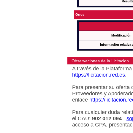
Result
Otros
Modificación 
Información relativa 
Observaciones de la Licitacion
A través de la Plataforma 
https://licitacion.red.es
.
Para presentar su oferta 
Proveedores y Apoderado
enlace
https://licitacion.r
Para cualquier duda relat
el CAU:
902 012 094
-
so
acceso a GPA, presentaci