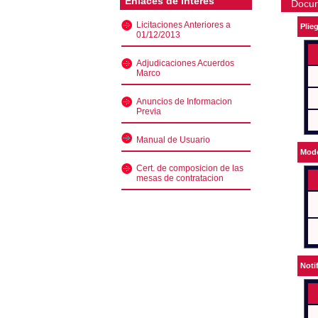
Enlaces de interés
Docu
Licitaciones Anteriores a
Plie
01/12/2013
Adjudicaciones Acuerdos
Marco
Anuncios de Informacion
Previa
Manual de Usuario
Mode
Cert. de composicion de las
mesas de contratacion
Noti