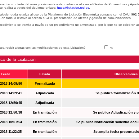
esentar su oferta deberán previamente estar dados de alta en el Gestor de Proveedores y Apode
se realiza a través del siguiente enlace:
https://licitacion.red.es
.
alquier duda relativa al uso de la Plataforma de Licitación Electrónica contacte con el CAU:
902 
 en todo lo relativo al acceso a GPA, presentación de ofertas y gestión de comunicaciones.
ocedimiento se tramita a través de un procedimiento no armonizado, por lo que no se celebran a
ea recibir alertas con las modificaciones de esta Licitación?
Si
ico de la Licitación
Fecha
Estado
Observaciones
-2018 14:09:50
Formalizada
-2018 14:09:41
Adjudicada
Se publica formalización d
-2018 12:50:45
Adjudicada
-2018 12:50:38
En tramitación
Se publica Adjudicación y 
-2018 10:01:54
En tramitación
Se publica Notificación solicitud docu
-2018 11:22:35
En tramitación
Se amplia fecha presentació