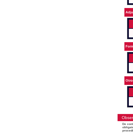
Adju
Form
Otro
Obser
De conf
obligat
procedi