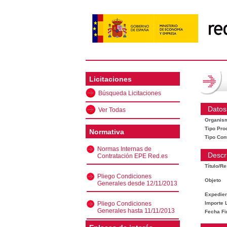
Licitaciones
Búsqueda Licitaciones
Datos
Ver Todas
Organis
Tipo Pro
Normativa
Tipo Con
Normas Internas de
Descr
Contratación EPE Red.es
Título/R
Pliego Condiciones
Objeto
Generales desde 12/11/2013
Expedien
Pliego Condiciones
Importe L
Generales hasta 11/11/2013
Fecha Fi