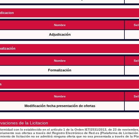
dicacion
Nombre
Sel
Adjudicación
alización
Nombre
Sel
Formalización
s
Nombre
Sel
Modificación fecha presentación de ofertas
vaciones de la Licitacion
ormidad con lo establecido en el artículo 1 de la Orden IET/2531/2013, de 23 de noviembre,
oriamente sus ofertas a través del Registro Electrónico de Red.es (Plataforma de Licitación
miento de licitación no se admitirá ninguna oferta que no sea presentada a través de la Pla