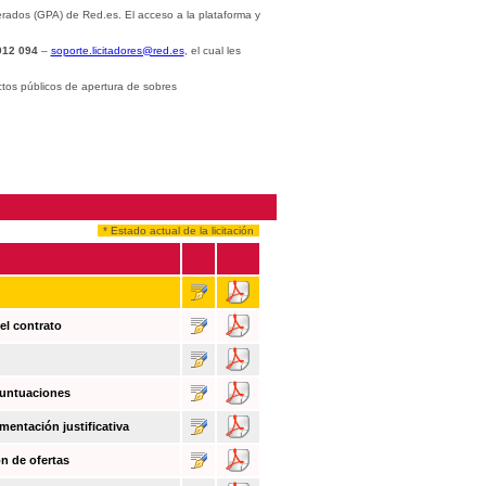
rados (GPA) de Red.es. El acceso a la plataforma y
012 094
–
soporte.licitadores@red.es
, el cual les
ctos públicos de apertura de sobres
* Estado actual de la licitación
el contrato
puntuaciones
mentación justificativa
n de ofertas