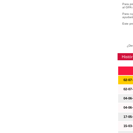
Para pr
al GPA 
Para cu
ayudará
Este pr
¿Des
Histór
02-07
02-07
04-06
04-06
17-05
15-03