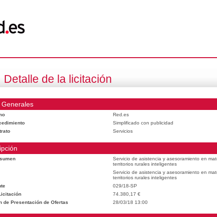
Detalle de la licitación
 Generales
mo
Red.es
cedimiento
Simplificado con publicidad
trato
Servicios
ipción
esumen
Servicio de asistencia y asesoramiento en mat
territorios rurales inteligentes
Servicio de asistencia y asesoramiento en mat
territorios rurales inteligentes
te
029/18-SP
icitación
74.380,17 €
n de Presentación de Ofertas
28/03/18 13:00