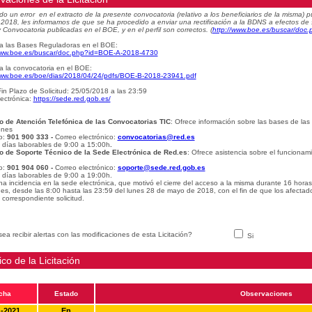
do un error en el extracto de la presente convocatoria (relativo a los beneficiarios de la misma
e 2018, les informamos de que se ha procedido a enviar una rectificación a la BDNS a efectos de
 Convocatoria publicadas en el BOE, y en el perfil son correctos.
(
http://www.boe.es/buscar/do
a las Bases Reguladoras en el BOE:
www.boe.es/buscar/doc.php?id=BOE-A-2018-4730
a la convocatoria en el BOE:
www.boe.es/boe/dias/2018/04/24/pdfs/BOE-B-2018-23941.pdf
in Plazo de Solicitud: 25/05/2018 a las 23:59
ectrónica:
https://sede.red.gob.es/
o de Atención Telefónica de las Convocatorias TIC
: Ofrece información sobre las bases de las
ones
o:
901 900 333 -
Correo electrónico:
convocatorias@red.es
: días laborables de 9:00 a 15:00h
.
o de Soporte Técnico de la Sede Electrónica de Red.es
: Ofrece asistencia sobre el funcionam
o:
901 904 060 -
Correo electrónico:
soporte@sede.red.gob.es
: días laborables de 9:00 a 19:00h.
na incidencia en la sede electrónica, que motivó el cierre del acceso a la misma durante 16 hora
udes, desde las 8:00 hasta las 23:59 del lunes 28 de mayo de 2018, con el fin de que los afectad
 correspondiente solicitud.
ea recibir alertas con las modificaciones de esta Licitación?
Si
ico de la Licitación
cha
Estado
Observaciones
1-2021
En