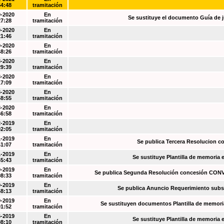
54:48
tramitación
0-2020
En
Se sustituye el documento Guía de j
27:28
tramitación
0-2020
En
21:46
tramitación
0-2020
En
48:26
tramitación
3-2020
En
29:39
tramitación
3-2020
En
17:09
tramitación
3-2020
En
48:55
tramitación
3-2020
En
46:58
tramitación
2-2019
En
02:05
tramitación
1-2019
En
Se publica Tercera Resolucion c
41:07
tramitación
1-2019
En
Se sustituye Plantilla de memoria
45:43
tramitación
0-2019
En
Se publica Segunda Resolución concesión CO
08:33
tramitación
0-2019
En
Se publica Anuncio Requerimiento sub
48:13
tramitación
9-2019
En
Se sustituyen documentos Plantilla de memori
01:52
tramitación
6-2019
En
Se sustituye Plantilla de memoria
08:10
tramitación