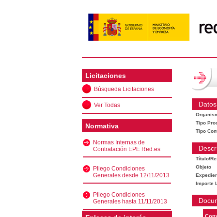
Licitaciones
Búsqueda Licitaciones
Datos
Ver Todas
Organis
Tipo Pro
Normativa
Tipo Con
Normas Internas de
Descr
Contratación EPE Red.es
Título/R
Objeto
Pliego Condiciones
Generales desde 12/11/2013
Expedien
Importe L
Pliego Condiciones
Docu
Generales hasta 11/11/2013
Conv