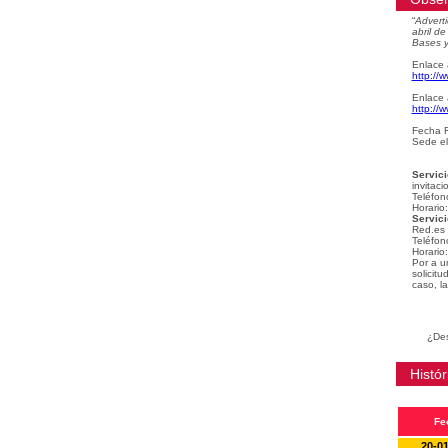
“
Adverti
abril d
Bases y
Enlace 
http://
Enlace 
http://
Fecha F
Sede el
Servici
invitaci
Teléfon
Horario
Servici
Red.es
Teléfon
Horario
Por a u
solicit
caso, la
¿Des
Histór
Fe
20-0