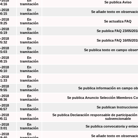
5-2018
En
Se publica Aviso
04:16
tramitación
5-2018
En
Se añade texto en observaci
56:15
tramitación
5-2018
En
Se actualiza FAQ
49:25
tramitación
5-2018
En
Se publica FAQ 23/05/201
16:19
tramitación
5-2018
En
Se publica FAQ 16/05/201
05:32
tramitación
4-2018
En
Se publica texto en campo obser
15:03
tramitación
4-2018
En
08:15
tramitación
4-2018
En
06:10
tramitación
4-2018
En
01:33
tramitación
4-2018
En
Se publica información en campo o
09:55
tramitación
4-2018
En
Se publica Anuncio Selección Miembros Co
08:36
tramitación
4-2018
En
Se publican Instruccione
06:57
tramitación
4-2018
En
Se publica Declaración responsable de participación 
05:11
tramitación
subvencionable
4-2018
En
Se publica convocatoria y enla
03:01
tramitación
4-2018
En
Se añade texto en observaci
18:40
tramitación