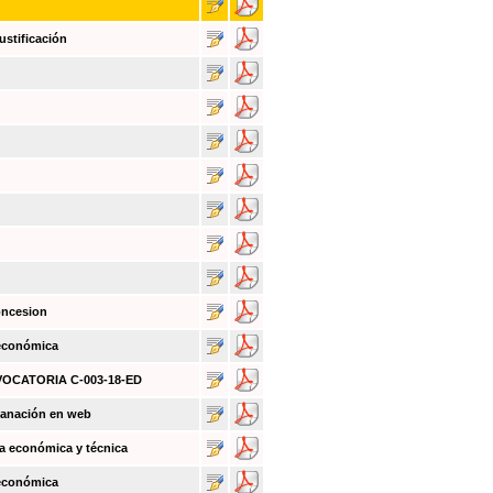
ustificación
oncesion
 económica
NVOCATORIA C-003-18-ED
sanación en web
a económica y técnica
 económica