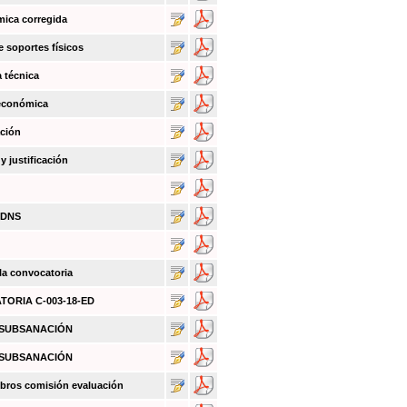
mica corregida
e soportes físicos
a técnica
 económica
ación
 justificación
BDNS
 la convocatoria
ATORIA C-003-18-ED
O SUBSANACIÓN
O SUBSANACIÓN
bros comisión evaluación