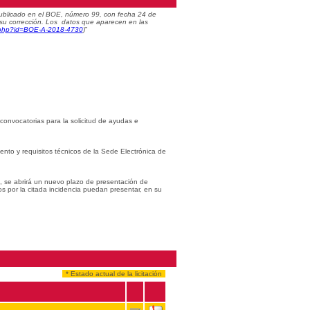
) publicado en el BOE, número 99, con fecha 24 de
 su corrección. Los datos que aparecen en las
c.php?id=BOE-A-2018-4730
)
”
 convocatorias para la solicitud de ayudas e
iento y requisitos técnicos de la Sede Electrónica de
s, se abrirá un nuevo plazo de presentación de
os por la citada incidencia puedan presentar, en su
* Estado actual de la licitación