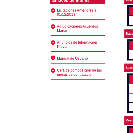
Enlaces de interés
Licitaciones Anteriores a
01/12/2013
Adjudicaciones Acuerdos
Marco
Bas
Anuncios de Informacion
Previa
Manual de Usuario
Subs
Cert. de composicion de las
mesas de contratacion
Reso