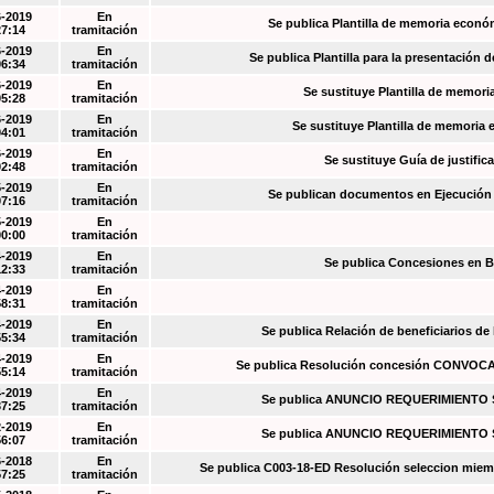
6-2019
En
Se publica Plantilla de memoria econó
27:14
tramitación
6-2019
En
Se publica Plantilla para la presentación d
06:34
tramitación
6-2019
En
Se sustituye Plantilla de memori
05:28
tramitación
6-2019
En
Se sustituye Plantilla de memoria
04:01
tramitación
6-2019
En
Se sustituye Guía de justific
02:48
tramitación
5-2019
En
Se publican documentos en Ejecución y
07:16
tramitación
5-2019
En
00:00
tramitación
4-2019
En
Se publica Concesiones en 
12:33
tramitación
4-2019
En
58:31
tramitación
4-2019
En
Se publica Relación de beneficiarios de
55:34
tramitación
4-2019
En
Se publica Resolución concesión CONVOC
55:14
tramitación
4-2019
En
Se publica ANUNCIO REQUERIMIENT
37:25
tramitación
2-2019
En
Se publica ANUNCIO REQUERIMIENT
56:07
tramitación
6-2018
En
Se publica C003-18-ED Resolución seleccion miem
57:25
tramitación