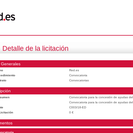
Detalle de la licitación
 Generales
mo
Red.es
cedimiento
Convocatoria
trato
Convocatorias
ipción
esumen
Convocatoria para la concesión de ayudas del
Convocatoria para la concesión de ayudas del
te
C003/18-ED
icitación
0 €
mentos
ocatoria