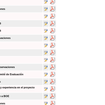
ones
8
8
vaciones
bservaciones
mité de Evaluación
s
y experiencia en el proyecto
ce a BOE
ones