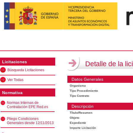
Licitaciones
Detalle de la lic
Búsqueda Licitaciones
Datos Generales
Ver Todas
Organismo
Tipo Procedimiento
Normativa
Tipo Contrato
Normas Internas de
Descripción
Contratación EPE Red.es
Título/Resumen
Objeto
Pliego Condiciones
Generales desde 12/11/2013
Expediente
Importe Licitación