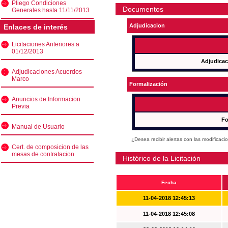
Pliego Condiciones
Documentos
Generales hasta 11/11/2013
Adjudicacion
Enlaces de interés
Licitaciones Anteriores a
01/12/2013
Adjudicac
Adjudicaciones Acuerdos
Marco
Formalización
Anuncios de Informacion
Previa
Fo
Manual de Usuario
¿Desea recibir alertas con las modificaci
Cert. de composicion de las
mesas de contratacion
Histórico de la Licitación
Fecha
11-04-2018 12:45:13
11-04-2018 12:45:08