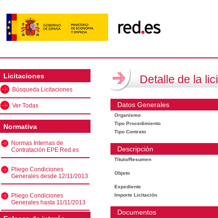
Licitaciones
Detalle de la lic
Búsqueda Licitaciones
Datos Generales
Ver Todas
Organismo
Tipo Procedimiento
Normativa
Tipo Contrato
Normas Internas de
Descripción
Contratación EPE Red.es
Título/Resumen
Pliego Condiciones
Objeto
Generales desde 12/11/2013
Expediente
Pliego Condiciones
Importe Licitación
Generales hasta 11/11/2013
Documentos