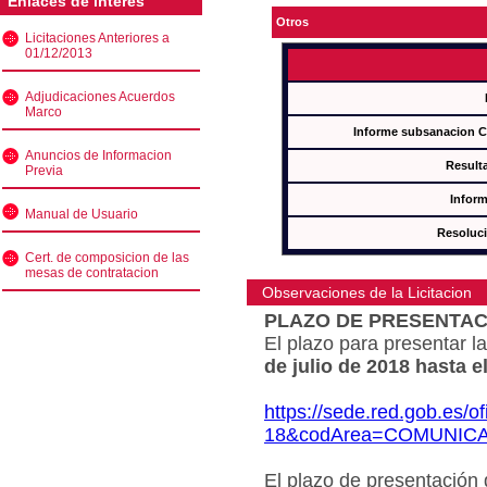
Enlaces de interés
Otros
Licitaciones Anteriores a
01/12/2013
Adjudicaciones Acuerdos
Marco
Informe subsanacion 
Anuncios de Informacion
Result
Previa
Inform
Manual de Usuario
Resoluc
Cert. de composicion de las
mesas de contratacion
Observaciones de la Licitacion
PLAZO DE PRESENTAC
El plazo para presentar la
de julio de 2018 hasta e
https://sede.red.gob.es/o
18&codArea=COMUNIC
El plazo de presentación