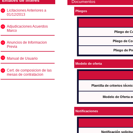
Enlaces de interés
Documentos
Licitaciones Anteriores a
Pliegos
01/12/2013
Adjudicaciones Acuerdos
Marco
Pliego de C
Pliego de Co
Anuncios de Informacion
Previa
Pliego de Pr
Manual de Usuario
Modelo de oferta
Cert. de composicion de las
mesas de contratacion
Plantilla de criterios técn
Modelo de Oferta e
Notificaciones
Notificación solicit