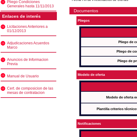
Pliego Condiciones
Generales hasta 11/11/2013
Documentos
Enlaces de interés
Pliegos
Licitaciones Anteriores a
01/12/2013
Pliego de c
Adjudicaciones Acuerdos
Marco
Pliego de co
Anuncios de Informacion
Pliego de pr
Previa
Modelo de oferta
Manual de Usuario
Cert. de composicion de las
mesas de contratacion
Modelo de oferta e
Plantilla criterios técnic
Notificaciones