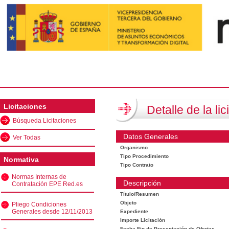
Licitaciones
Detalle de la lic
Búsqueda Licitaciones
Datos Generales
Ver Todas
Organismo
Tipo Procedimiento
Normativa
Tipo Contrato
Normas Internas de
Descripción
Contratación EPE Red.es
Título/Resumen
Objeto
Pliego Condiciones
Generales desde 12/11/2013
Expediente
Importe Licitación
Fecha Fin de Presentación de Ofertas