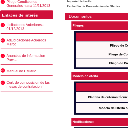
Pliego Condiciones
Importe Licitación
Generales hasta 11/11/2013
Fecha Fin de Presentación de Ofertas
Enlaces de interés
Documentos
Licitaciones Anteriores a
Pliegos
01/12/2013
Adjudicaciones Acuerdos
Marco
Pliego de C
Pliego de Co
Anuncios de Informacion
Previa
Pliego de Pr
Manual de Usuario
Modelo de oferta
Cert. de composicion de las
mesas de contratacion
Plantilla de criterios técn
Modelo de Oferta e
Notificaciones