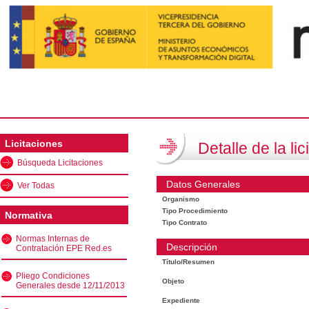
Licitaciones
Detalle de la lic
Búsqueda Licitaciones
Datos Generales
Ver Todas
Organismo
Tipo Procedimiento
Normativa
Tipo Contrato
Normas Internas de
Descripción
Contratación EPE Red.es
Título/Resumen
Pliego Condiciones
Objeto
Generales desde 12/11/2013
Expediente