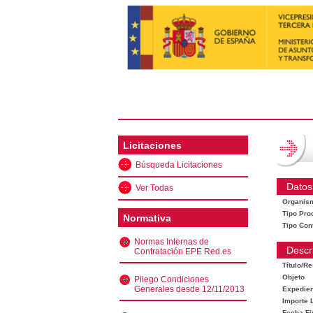
Licitaciones
Búsqueda Licitaciones
Datos
Ver Todas
Organis
Tipo Pro
Normativa
Tipo Con
Normas Internas de
Descr
Contratación EPE Red.es
Título/R
Objeto
Pliego Condiciones
Generales desde 12/11/2013
Expedien
Importe L
Fecha Fi