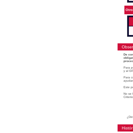
Otro
Obser
De con
obliga
proced
Para p
y al GP
Para cu
ayudar
Este p
No se 
Criteri
¿Des
Histór