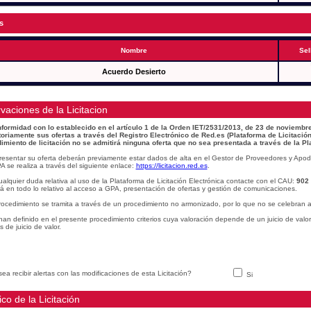
s
Nombre
Sel
Acuerdo Desierto
vaciones de la Licitacion
formidad con lo establecido en el artículo 1 de la Orden IET/2531/2013, de 23 de noviembre
toriamente sus ofertas a través del Registro Electrónico de Red.es (Plataforma de Licitación
imiento de licitación no se admitirá ninguna oferta que no sea presentada a través de la Pl
resentar su oferta deberán previamente estar dados de alta en el Gestor de Proveedores y Apod
A se realiza a través del siguiente enlace:
https://licitacion.red.es
.
alquier duda relativa al uso de la Plataforma de Licitación Electrónica contacte con el CAU:
902
á en todo lo relativo al acceso a GPA, presentación de ofertas y gestión de comunicaciones.
rocedimiento se tramita a través de un procedimiento no armonizado, por lo que no se celebran a
han definido en el presente procedimiento criterios cuya valoración depende de un juicio de valo
os de juicio de valor.
ea recibir alertas con las modificaciones de esta Licitación?
Si
ico de la Licitación