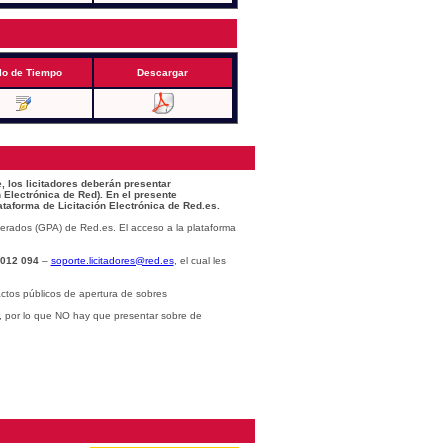
lo de Tiempo
Descargar
, los licitadores deberán presentar
 Electrónica de Red). En el presente
ataforma de Licitación Electrónica de Red.es.
erados (GPA) de Red.es. El acceso a la plataforma
 012 094
–
soporte.licitadores@red.es
, el cual les
ctos públicos de apertura de sobres
r, por lo que NO hay que presentar sobre de