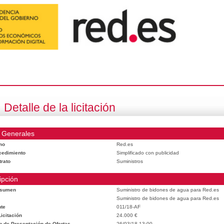
Detalle de la licitación
 Generales
mo
Red.es
cedimiento
Simplificado con publicidad
trato
Suministros
ipción
esumen
Suministro de bidones de agua para Red.es
Suministro de bidones de agua para Red.es
te
011/18-AF
icitación
24.000 €
n de Presentación de Ofertas
26/03/18 13:00