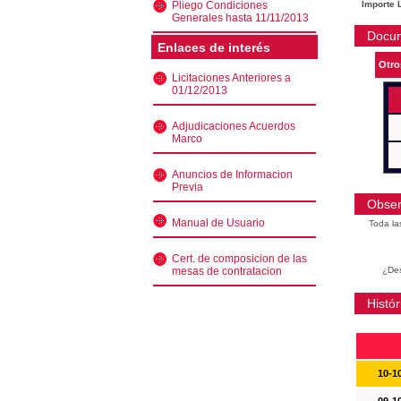
Pliego Condiciones
Importe L
Generales hasta 11/11/2013
Docu
Enlaces de interés
Otro
Licitaciones Anteriores a
01/12/2013
Adjudicaciones Acuerdos
Marco
Anuncios de Informacion
Previa
Obser
Manual de Usuario
Toda la
Cert. de composicion de las
mesas de contratacion
¿Des
Histór
10-1