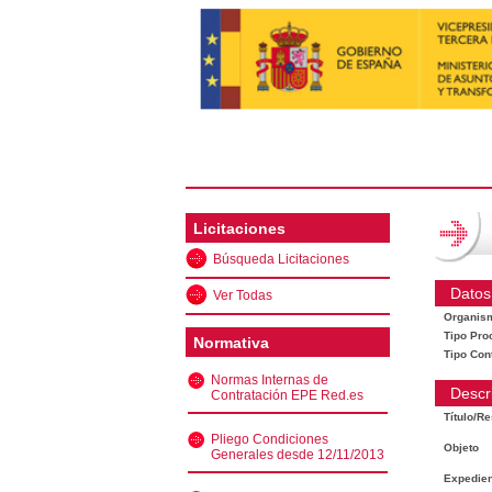
Licitaciones
Búsqueda Licitaciones
Datos
Ver Todas
Organis
Tipo Pro
Normativa
Tipo Con
Normas Internas de
Descr
Contratación EPE Red.es
Título/R
Pliego Condiciones
Objeto
Generales desde 12/11/2013
Expedien