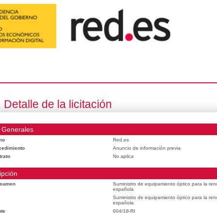
Detalle de la licitación
 Generales
mo
Red.es
cedimiento
Anuncio de información previa
trato
No aplica
ipción
esumen
Suministro de equipamiento óptico para la reno
española
Suministro de equipamiento óptico para la reno
española
te
004/18-RI