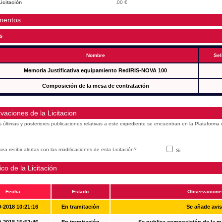
icitación
,00 €
mentos
s
Nombre
Sel
Memoria Justificativa equipamiento RedIRIS-NOVA 100
Composición de la mesa de contratación
vaciones de la Licitacion
s últimas y posteriores publicaciones relativas a este expediente se encuentran en la Plataforma
ea recibir alertas con las modificaciones de esta Licitación?
Si
ico de la Licitación
Fecha
Estado
Observacione
0-2018 10:21:16
En tramitación
Se añade avi