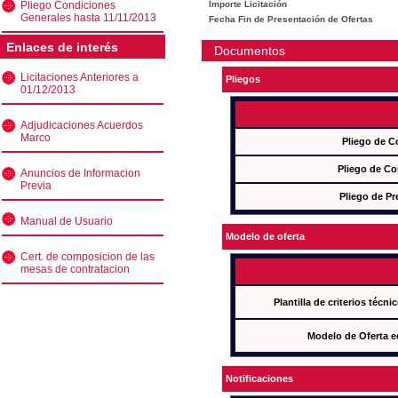
Pliego Condiciones
Importe Licitación
Generales hasta 11/11/2013
Fecha Fin de Presentación de Ofertas
Enlaces de interés
Documentos
Licitaciones Anteriores a
Pliegos
01/12/2013
Adjudicaciones Acuerdos
Marco
Pliego de C
Pliego de Co
Anuncios de Informacion
Previa
Pliego de Pr
Manual de Usuario
Modelo de oferta
Cert. de composicion de las
mesas de contratacion
Plantilla de criterios técn
Modelo de Oferta e
Notificaciones