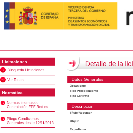
Licitaciones
Detalle de la lic
Búsqueda Licitaciones
Datos Generales
Ver Todas
Organismo
Tipo Procedimiento
Normativa
Tipo Contrato
Normas Internas de
Descripción
Contratación EPE Red.es
Título/Resumen
Pliego Condiciones
Objeto
Generales desde 12/11/2013
Expediente