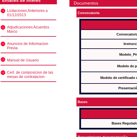
Enlaces de interés
Documentos
Licitaciones Anteriores a
Convocatoria
01/12/2013
Adjudicaciones Acuerdos
Marco
Convocatori
Anuncios de Informacion
Instrucc
Previa
Modelo_Pr
Manual de Usuario
Modelo de p
Cert. de composicion de las
mesas de contratacion
Modelo de certificado
Presentació
Bases
Bases Regulad