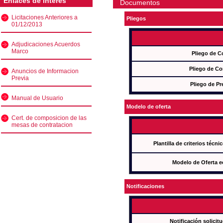
Enlaces de interés
Documentos
Licitaciones Anteriores a
Pliegos
01/12/2013
Adjudicaciones Acuerdos
Marco
Pliego de C
Pliego de Co
Anuncios de Informacion
Previa
Pliego de Pr
Manual de Usuario
Modelo de oferta
Cert. de composicion de las
mesas de contratacion
Plantilla de criterios técn
Modelo de Oferta e
Notificaciones
Notificación solicit