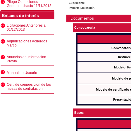
Pliego Condiciones
Expediente
Generales hasta 11/11/2013
Importe Licitación
Enlaces de interés
Documentos
Licitaciones Anteriores a
Convocatoria
01/12/2013
Adjudicaciones Acuerdos
Marco
Convocatori
Anuncios de Informacion
Instrucc
Previa
Modelo_Pr
Manual de Usuario
Modelo de p
Cert. de composicion de las
mesas de contratacion
Modelo de certificado
Presentació
Bases