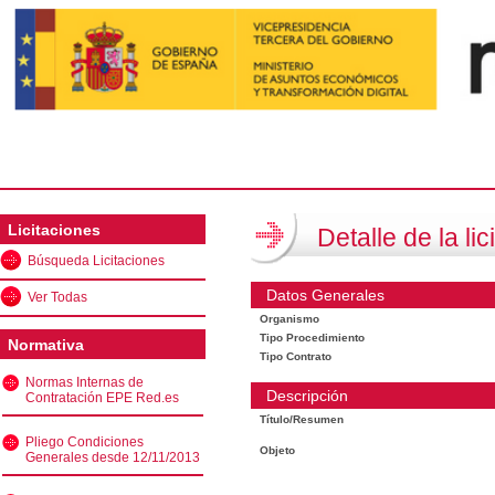
Licitaciones
Detalle de la lic
Búsqueda Licitaciones
Datos Generales
Ver Todas
Organismo
Tipo Procedimiento
Normativa
Tipo Contrato
Normas Internas de
Descripción
Contratación EPE Red.es
Título/Resumen
Pliego Condiciones
Objeto
Generales desde 12/11/2013