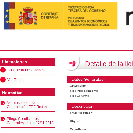
Licitaciones
Detalle de la lic
Búsqueda Licitaciones
Datos Generales
Ver Todas
Organismo
Tipo Procedimiento
Normativa
Tipo Contrato
Normas Internas de
Descripción
Contratación EPE Red.es
Título/Resumen
Pliego Condiciones
Objeto
Generales desde 12/11/2013
Expediente