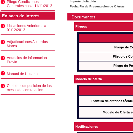
Pliego Condiciones
Importe Licitación
Generales hasta 11/11/2013
Fecha Fin de Presentación de Ofertas
Enlaces de interés
Documentos
Licitaciones Anteriores a
Pliegos
01/12/2013
Adjudicaciones Acuerdos
Marco
Pliego de C
Pliego de Co
Anuncios de Informacion
Previa
Pliego de Pr
Manual de Usuario
Modelo de oferta
Cert. de composicion de las
mesas de contratacion
Plantilla de criterios técn
Modelo de Oferta e
Notificaciones