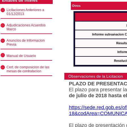
Enlaces de interés
Otros
Licitaciones Anteriores a
01/12/2013
Adjudicaciones Acuerdos
Marco
Informe subsanacion 
Anuncios de Informacion
Result
Previa
Inform
Manual de Usuario
Resoluc
Cert. de composicion de las
mesas de contratacion
Observaciones de la Licitacion
PLAZO DE PRESENTAC
El plazo para presentar la
de julio de 2018 hasta e
https://sede.red.gob.es/o
18&codArea=COMUNIC
El plazo de presentación