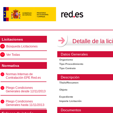
Licitaciones
Detalle de la lic
Búsqueda Licitaciones
Datos Generales
Ver Todas
Organismo
Tipo Procedimiento
Normativa
Tipo Contrato
Normas Internas de
Descripción
Contratación EPE Red.es
Título/Resumen
Pliego Condiciones
Objeto
Generales desde 12/11/2013
Expediente
Pliego Condiciones
Importe Licitación
Generales hasta 11/11/2013
Documentos